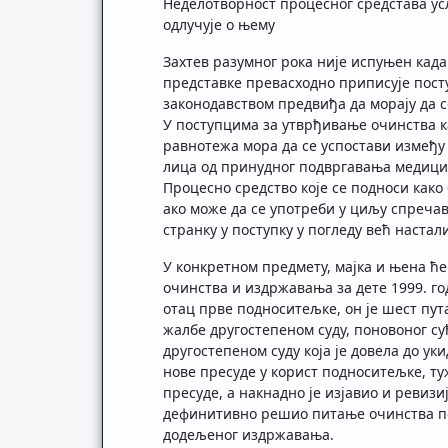
Неделотворност процесног средстава усл
одлучује о њему
Захтев разумног рока није испуњен када
представке превасходно приписује посту
законодавством предвиђа да морају да с
У поступцима за утврђивање очинства к
равнотежа мора да се успостави између
лица од принудног подвргавања медицин
Процесно средство које се подноси како 
ако може да се употреби у циљу спречав
странку у поступку у погледу већ настал
У конкретном предмету, мајка и њена ће
очинства и издржавања за дете 1999. го
отац прве подноситељке, он је шест пут
жалбе другостепеном суду, поновоног су
другостепеном суду која је довела до у
нове пресуде у корист подноситељке, ту
пресуде, а накнадно је изјавио и ревиз
дефинитивно решио питање очинства пот
додељеног издржавања.