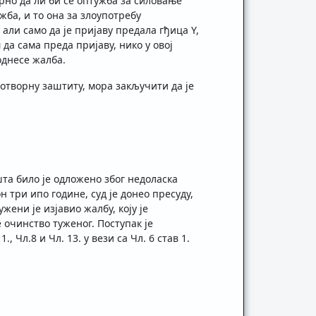
урно да ли би се оптужба за силовање
жба, и то она за злоупотребу
али само да је пријаву предала гђица Y,
да сама преда пријаву, нико у овој
однесе жалба.
лотворну заштиту, мора закључити да је
та било је одложено због недоласка
н три ипо године, суд је донео пресуду,
ени је изјавио жалбу, коју је
 очинство туженог. Поступак је
 Чл.8 и Чл. 13. у вези са Чл. 6 став 1.