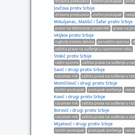
državna preduzeća
izvršni postupak
postu
Jovčova protiv Srbije
državna preduzeća
izvršni postupak
neisp
Mikuljanac, Mališić i Šafar protiv Srbije
pravo na delotvoran pravni lek
pravo na pr
Veljkov protiv Srbije
najbolji interes deteta
porodični sporovi
d
zaštita prava na suđenje u razumnom roku
Stokić protiv Srbije
radni sporovi
zaštita prava na suđenje u 
Savić i drugi protiv Srbije
razuman rok
zaštita prava na suđenje u 
Momčilović i drugi protiv Srbije
izvršni postupak
postupak izvršenja
razu
Ković i drugi protiv Srbije
razuman rok
zaštita prava na suđenje u 
Borović i drugi protiv Srbije
razuman rok
zaštita prava na suđenje u 
Mijatović i drugi protiv Srbije
izvršni postupak
postupak izvršenja
razu