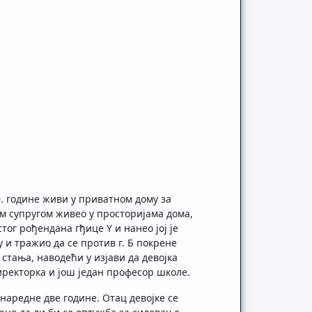
0. године живи у приватном дому за
јом супругом живео у просторијама дома,
тог рођендана гђице Y и нанео јој је
у и тражио да се против г. Б покрене
 стања, наводећи у изјави да девојка
иректорка и још један професор школе.
наредне две године. Отац девојке се