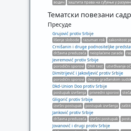
водич
заштита права на суђење у разумн
Тематски повезани садр
Пресуде
Grujović protiv Srbije
lišenje slobode
razuman rok
zakonitost pr
Crnišanin i druge podnositeljke predstav
državna preduzeća
neisplaćene zarade
ra
Jevremović protiv Srbije
porodični sporovi
DNK test
utvrđivanje oč
Dimitrijević i Jakovljević protiv Srbije
porodični sporovi
deca u građanskim suds
Dkd-Union Doo protiv Srbije
postupak izvršenja
privredni sporovi
steča
Gligorić protiv Srbije
izvršni postupak
postupak izvršenja
zašti
Janković protiv Srbije
državna preduzeća
izvršni postupak
postu
Jovanović i drugi protiv Srbije