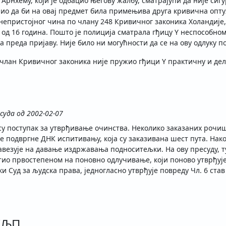
Арнхему, који је одбацио његову жалбу, сматрајући да није сиг
чио да би на овај предмет била примењива друга кривична опту
непристојног чина по члану 248 Кривичног законика Холандије, 
од 16 година. Пошто је полиција сматрала гђицу Y неспособном 
а преда пријаву. Није било ни могућности да се на ову одлуку п
н члан Кривичног законика није пружио гђици Y практичну и де
суда од 2002-02-07
су поступак за утврђивање очинства. Неколико заказаних рочиш
се подвргне ДНК испитивању, која су заказивана шест пута. Нако
авезује на давање издржавања подноситељки. На ову пресуду, туж
тио првостепеном на поновно одлучивање, који поново утврђује
Суд за људска права, једногласно утврђује повреду Чл. 6 став 1.,
КЉП