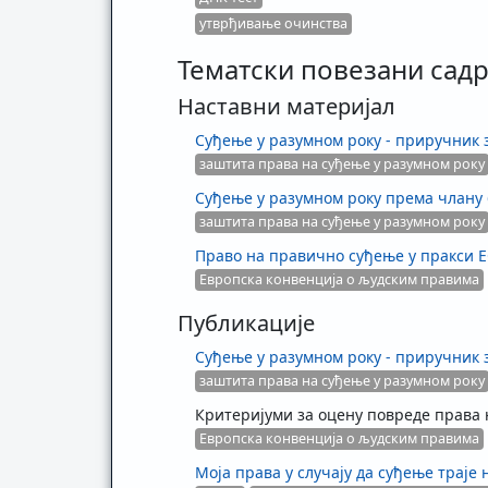
утврђивање очинства
Тематски повезани садр
Наставни материјал
Суђење у разумном року - приручник з
заштита права на суђење у разумном року
Суђење у разумном року према члану 
заштита права на суђење у разумном року
Право на правично суђење у пракси 
Европска конвенција о људским правима
Публикације
Суђење у разумном року - приручник з
заштита права на суђење у разумном року
Критеријуми за оцену повреде права 
Европска конвенција о људским правима
Моја права у случају да суђење траје