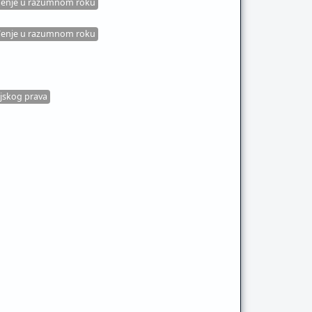
uđenje u razumnom roku
uđenje u razumnom roku
ljskog prava