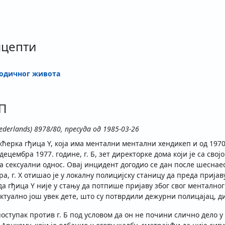
нцепти
родичног живота
ЉП
 Nederlands) 8978/80, пресуда од 1985-03-26
 кћерка гђица Y, која има ментални ментални хендикеп и од 197
децембра 1977. године, г. Б, зет директорке дома који је са сво
на сексуални однос. Овај инцидент догодио се дан после шеснаес
а, г. X отишао је у локалну полицијску станицу да преда пријав
 да гђица Y није у стању да потпише пријаву због свог менталног
ектуално још увек дете, што су потврдили дежурни полицајац, д
оступак против г. Б под условом да он не почини слично дело у 