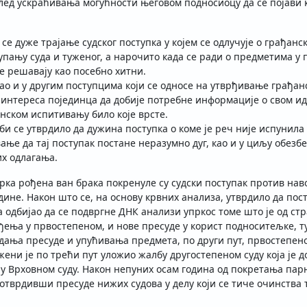
ед ускраћивања могућности његовом подносиоцу да се појави ка
 се дуже трајање судског поступка у којем се одлучује о грађа
пању суда и туженог, а нарочито када се ради о предметима у 
е решавају као посебно хитни.
ао и у другим поступцима који се односе на утврђивање грађан
 интереса појединца да добије потребне информације о свом и
ском испитивању било које врсте.
би се утврдило да дужина поступка о коме је реч није испунила 
ање да тај поступак постане неразумно дуг, као и у циљу обезб
их одлагања.
рка рођена ван брака покренуле су судски поступак против на
дине. Након што се, на основу крвних анализа, утврдило да пос
а одбијао да се подвргне ДНК анализи упркос томе што је од ст
ђења у првостепеном, и нове пресуде у корист подноситељке, т
кидања пресуде и упућивања предмета, по други пут, првостепе
жени је по трећи пут уложио жалбу другостепеном суду која је
ију Врховном суду. Након непуних осам година од покретања пар
врдивши пресуде нижих судова у делу који се тиче очинства 