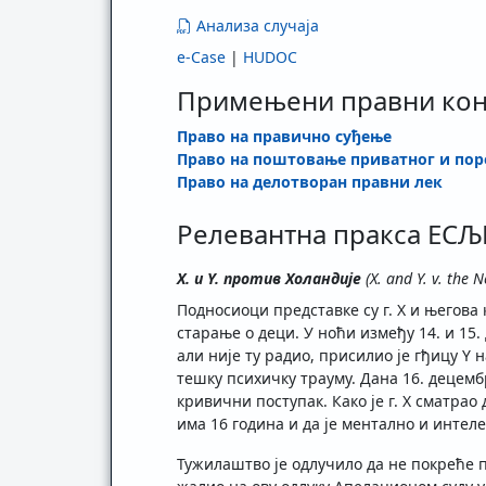
Анализа случаја
e-Case
|
HUDOC
Примењени правни ко
Право на правично суђење
Право на поштовање приватног и по
Право на делотворан правни лек
Релевантна пракса ЕС
X. и Y. против Холандије
(X. and Y. v. the
Подносиоци представке су г. X и његова
старање о деци. У ноћи између 14. и 15. 
али није ту радио, присилио је гђицу Y 
тешку психичку трауму. Дана 16. децембр
кривични поступак. Како је г. X сматрао
има 16 година и да је ментално и интел
Тужилаштво је одлучило да не покреће п