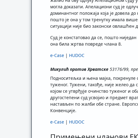
жалио на ову одлуку Апелационом суду у 
могла доказати. Апелациони суд је одлу
доминантног положаја која је довела до 
пошто је она у том тренутку имала више 
ситуацији није био законски овлашћен д
Суд је констатовао да се, пошто ниједа
она била жртва повреде члана 8.
e-Case
|
HUDOC
Микулић против Хрватске
53176/99, пре
Подноситељка и њена мајка, покренуле 
туженог. Тужени, такође, није желео да 
којом се утврђује очинство туженог и об
другостепени суд усвојио и предмет вра
настављен по жалби обе стране. Европски 
Конвенције.
e-Case
|
HUDOC
Примењени чланови Е