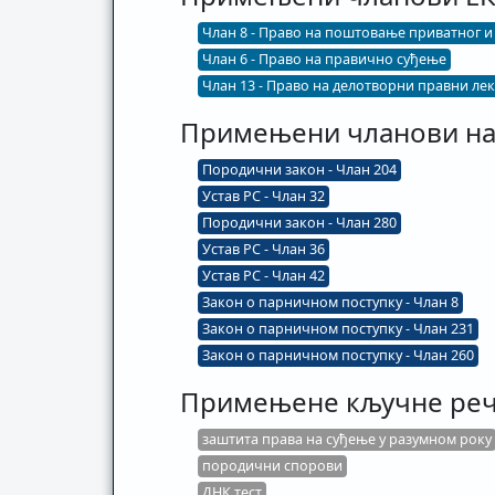
Члан 8 - Право на поштовање приватног 
Члан 6 - Право на правично суђење
Члан 13 - Право на делотворни правни лек
Примењени чланови на
Породични закон - Члан 204
Устав РС - Члан 32
Породични закон - Члан 280
Устав РС - Члан 36
Устав РС - Члан 42
Закон о парничном поступку - Члан 8
Закон о парничном поступку - Члан 231
Закон о парничном поступку - Члан 260
Примењене кључне ре
заштита права на суђење у разумном року
породични спорови
ДНК тест