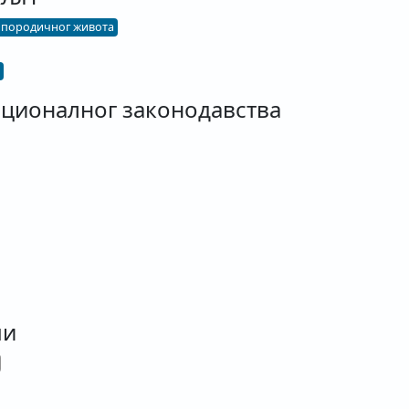
и породичног живота
ционалног законодавства
чи