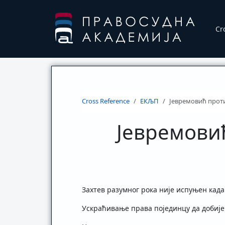
Cr
Cross Reference
ЕКЉП
Јевремовић против
Јевремовић
Захтев разумног рока није испуњен када
Ускраћивање права појединцу да добиј