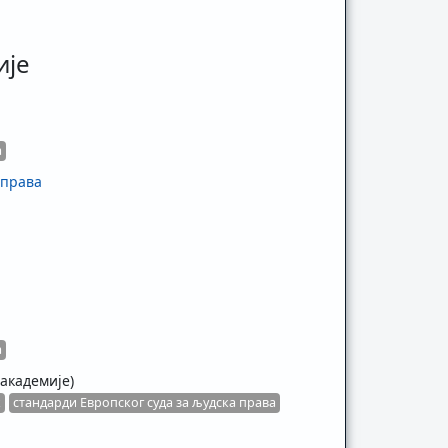
ије
а
 права
а
академије)
к
стандарди Европског суда за људска права