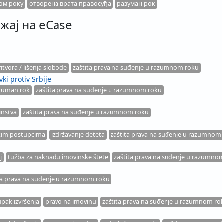
ом року
отворена врата правосуђа
разуман рок
жај на eCase
itvora / lišenja slobode
zaštita prava na suđenje u razumnom roku
ki protiv Srbije
zuman rok
zaštita prava na suđenje u razumnom roku
instva
zaštita prava na suđenje u razumnom roku
kim postupcima
izdržavanje deteta
zaštita prava na suđenje u razumnom
j
tužba za naknadu imovinske štete
zaštita prava na suđenje u razumno
ta prava na suđenje u razumnom roku
pak izvršenja
pravo na imovinu
zaštita prava na suđenje u razumnom ro