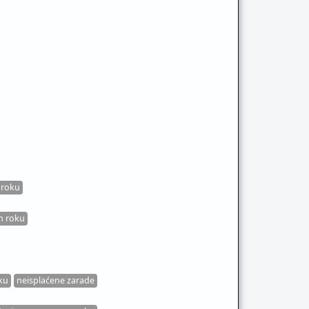
 roku
m roku
ku
neisplaćene zarade