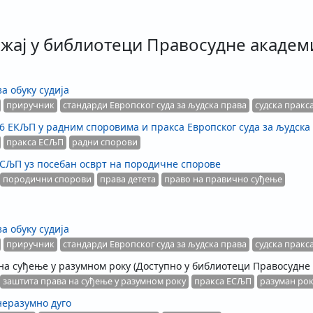
жај у библиотеци Правосудне академ
а обуку судија
приручник
стандарди Европског суда за људска права
судска пракс
6 ЕКЉП у радним споровима и пракса Европског суда за људска
пракса ЕСЉП
радни спорови
ЕСЉП уз посебан осврт на породичне спорове
породични спорови
права детета
право на правично суђење
а обуку судија
приручник
стандарди Европског суда за људска права
судска пракс
на суђење у разумном року
(Доступно у библиотеци Правосудне 
заштита права на суђење у разумном року
пракса ЕСЉП
разуман ро
 неразумно дуго