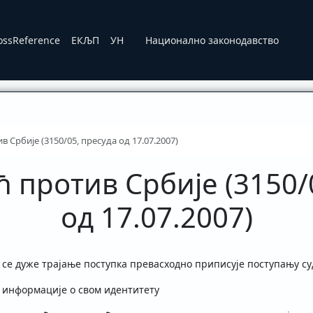
ossReference
ЕКЉП
УН
Национално законодавство
 Србије (3150/05, пресуда од 17.07.2007)
 против Србије (3150/
од 17.07.2007)
 се дуже трајање поступка превасходно приписује поступању су
е информације о свом идентитету