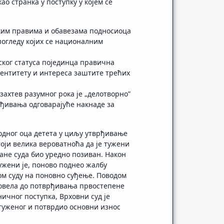
о странка у поступку у којем се
нским правима и обавезама подносиоца
погледу којих се националним
ског статуса појединца правична
дентитету и интереса заштите трећих
захтев разумног рока је „делотворно”
еђивања одговарајуће накнаде за
водног оца детета у циљу утврђивање
тоји велика вероватноћа да је тужени
ране суда био уредно позиван. Након
ужени је, поново поднео жалбу
ном суду на поновно суђење. Поводом
 довела до потврђивања првостепене
ничног поступка, Врховни суд је
туженог и потврдио основни износ