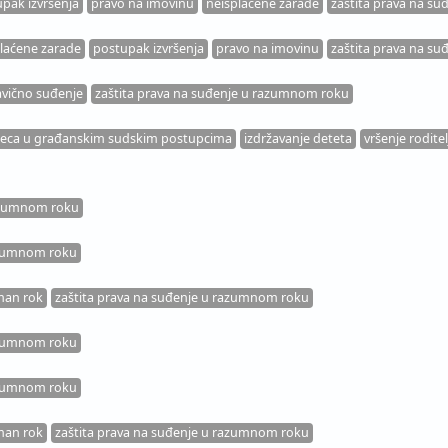
pak izvršenja
pravo na imovinu
neisplaćene zarade
zaštita prava na s
laćene zarade
postupak izvršenja
pravo na imovinu
zaštita prava na s
avično suđenje
zaštita prava na suđenje u razumnom roku
eca u građanskim sudskim postupcima
izdržavanje deteta
vršenje rodite
razumnom roku
razumnom roku
man rok
zaštita prava na suđenje u razumnom roku
razumnom roku
razumnom roku
man rok
zaštita prava na suđenje u razumnom roku