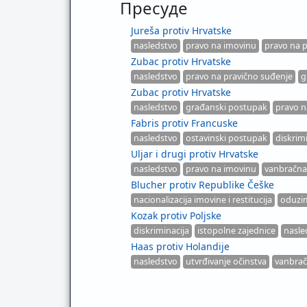
Пресуде
Jureša protiv Hrvatske
nasledstvo
pravo na imovinu
pravo na 
Zubac protiv Hrvatske
nasledstvo
pravo na pravično suđenje
g
Zubac protiv Hrvatske
nasledstvo
građanski postupak
pravo n
Fabris protiv Francuske
nasledstvo
ostavinski postupak
diskrim
Uljar i drugi protiv Hrvatske
nasledstvo
pravo na imovinu
vanbračna
Blucher protiv Republike Češke
nacionalizacija imovine i restitucija
oduzi
Kozak protiv Poljske
diskriminacija
istopolne zajednice
nasle
Haas protiv Holandije
nasledstvo
utvrđivanje očinstva
vanbrač