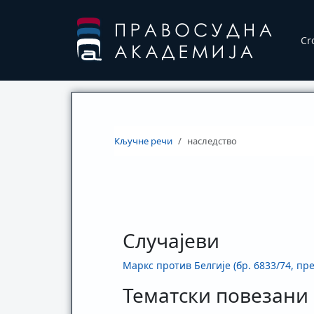
Cr
Кључне речи
наследство
Случајеви
Маркс против Белгије (бр. 6833/74, пре
Тематски повезани 