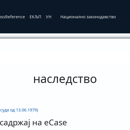
ossReference
ЕКЉП
УН
Национално законодавство
наследство
суда од 13.06.1979)
садржај на eCase