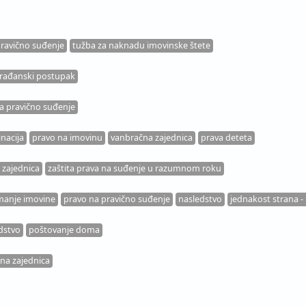
pravično suđenje
tužba za naknadu imovinske štete
rađanski postupak
a pravično suđenje
inacija
pravo na imovinu
vanbračna zajednica
prava deteta
 zajednica
zaštita prava na suđenje u razumnom roku
manje imovine
pravo na pravično suđenje
nasledstvo
jednakost strana -
dstvo
poštovanje doma
na zajednica