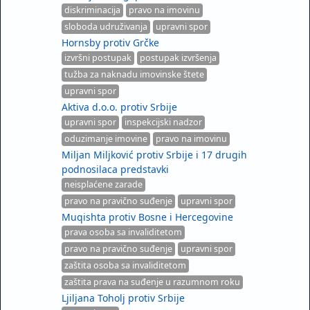
diskriminacija
pravo na imovinu
sloboda udruživanja
upravni spor
Hornsby protiv Grčke
izvršni postupak
postupak izvršenja
tužba za naknadu imovinske štete
upravni spor
Aktiva d.o.o. protiv Srbije
upravni spor
inspekcijski nadzor
oduzimanje imovine
pravo na imovinu
Miljan Miljković protiv Srbije i 17 drugih
podnosilaca predstavki
neisplaćene zarade
pravo na pravično suđenje
upravni spor
Muqishta protiv Bosne i Hercegovine
prava osoba sa invaliditetom
pravo na pravično suđenje
upravni spor
zaštita osoba sa invaliditetom
zaštita prava na suđenje u razumnom roku
Ljiljana Toholj protiv Srbije