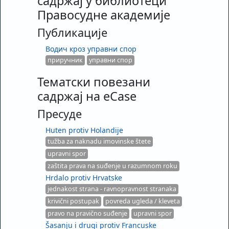
садржај у библиотеци
Правосудне академије
Публикације
Водич кроз управни спор
приручник
управни спор
Тематски повезани
садржај на eCase
Пресуде
Huten protiv Holandije
tužba za naknadu imovinske štete
upravni spor
zaštita prava na suđenje u razumnom roku
Hrdalo protiv Hrvatske
jednakost strana - ravnopravnost stranaka
krivični postupak
povreda ugleda / kleveta
pravo na pravično suđenje
upravni spor
Šasanju i drugi protiv Francuske