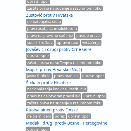
upravni spor
zaštita prava na suđenje u razumnom roku
Zustović protiv Hrvatske
nematerijalna šteta
prava osoba sa invaliditetom
pravo na pravično suđenje
pristup pravdi
sudski troškovi
upravni spor
veštačenje
Jovašević i drugi protiv Crne Gore
upravni spor
zaštita prava na suđenje u razumnom roku
Majski protiv Hrvatske (No.2)
javna funkcija
prava manjina
upravni spor
Štokalo protiv Hrvatske
nacionalizacija imovine i restitucija
pravo na delotvoran pravni lek
upravni spor
zaštita prava na suđenje u razumnom roku
Ruotsalainen protiv Finske
ne bis in idem
porez
upravni spor
Medak i drugi protiv Bosne i Hercegovine
upravni spor