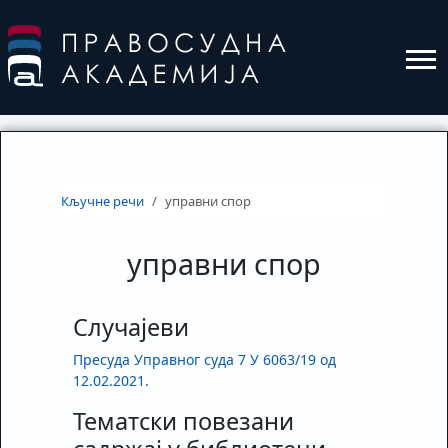
Кључне речи
управни спор
управни спор
Случајеви
Пресуда Управног суда 7 У 6063/19 од
12.02.2021.
Тематски повезани