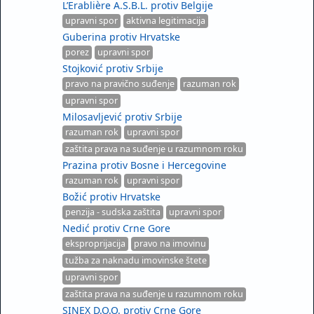
L’Erablière A.S.B.L. protiv Belgije
upravni spor
aktivna legitimacija
Guberina protiv Hrvatske
porez
upravni spor
Stojković protiv Srbije
pravo na pravično suđenje
razuman rok
upravni spor
Milosavljević protiv Srbije
razuman rok
upravni spor
zaštita prava na suđenje u razumnom roku
Prazina protiv Bosne i Hercegovine
razuman rok
upravni spor
Božić protiv Hrvatske
penzija - sudska zaštita
upravni spor
Nedić protiv Crne Gore
eksproprijacija
pravo na imovinu
tužba za naknadu imovinske štete
upravni spor
zaštita prava na suđenje u razumnom roku
SINEX D.O.O. protiv Crne Gore