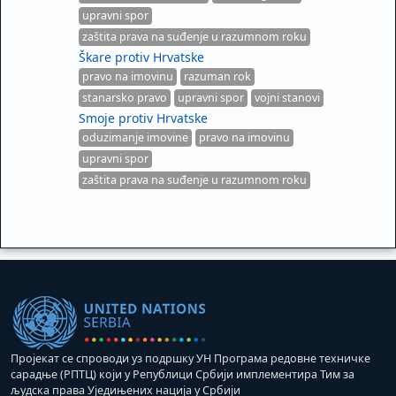
upravni spor
zaštita prava na suđenje u razumnom roku
Škare protiv Hrvatske
pravo na imovinu
razuman rok
stanarsko pravo
upravni spor
vojni stanovi
Smoje protiv Hrvatske
oduzimanje imovine
pravo na imovinu
upravni spor
zaštita prava na suđenje u razumnom roku
Пројекат се спроводи уз подршку УН Програма редовне техничке
сарадње (РПТЦ) који у Републици Србији имплементира Тим за
људска права Уједињених нација у Србији