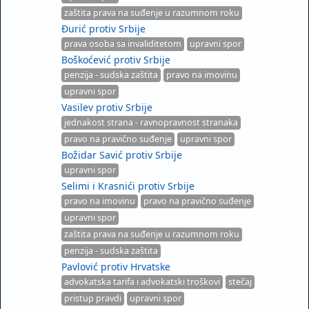
zaštita prava na suđenje u razumnom roku
Đurić protiv Srbije
prava osoba sa invaliditetom
upravni spor
Boškoćević protiv Srbije
penzija - sudska zaštita
pravo na imovinu
upravni spor
Vasilev protiv Srbije
jednakost strana - ravnopravnost stranaka
pravo na pravično suđenje
upravni spor
Božidar Savić protiv Srbije
upravni spor
Selimi i Krasnići protiv Srbije
pravo na imovinu
pravo na pravično suđenje
upravni spor
zaštita prava na suđenje u razumnom roku
penzija - sudska zaštita
Pavlović protiv Hrvatske
advokatska tarifa i advokatski troškovi
stečaj
pristup pravdi
upravni spor