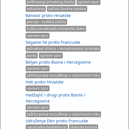
poštovanje privatnog života
upravni spor
veštačenje
zaštita životne sredine
Banović protiv Hrvatske
penzija - sudska zaštita
tužba za naknadu imovinske štete
upravni spor
Segame SA protiv Francuske
jednakost strana - ravnopravnost stranaka
porez
upravni spor
Beljan protiv Bosne i Hercegovine
upravni spor
zaštita prava na suđenje u razumnom roku
Hoti protiv Hrvatske
upravni spor
Hadžajlić i drugi protiv Bosne i
Hercegovine
upravni spor
zaštita prava na suđenje u razumnom roku
Udruženje Ekin protiv Francuske
nacionalna bezbednost
sloboda govora