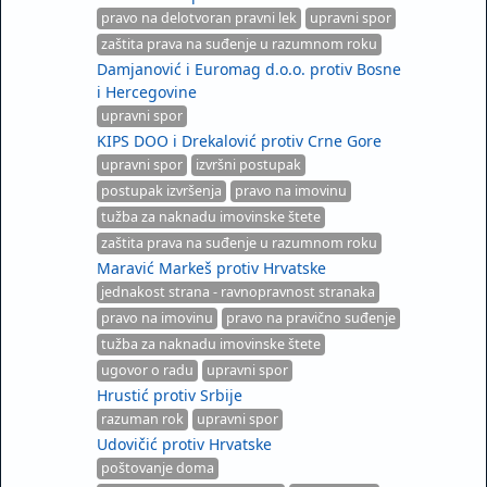
pravo na delotvoran pravni lek
upravni spor
zaštita prava na suđenje u razumnom roku
Damjanović i Euromag d.o.o. protiv Bosne
i Hercegovine
upravni spor
KIPS DOO i Drekalović protiv Crne Gore
upravni spor
izvršni postupak
postupak izvršenja
pravo na imovinu
tužba za naknadu imovinske štete
zaštita prava na suđenje u razumnom roku
Maravić Markeš protiv Hrvatske
jednakost strana - ravnopravnost stranaka
pravo na imovinu
pravo na pravično suđenje
tužba za naknadu imovinske štete
ugovor o radu
upravni spor
Hrustić protiv Srbije
razuman rok
upravni spor
Udovičić protiv Hrvatske
poštovanje doma