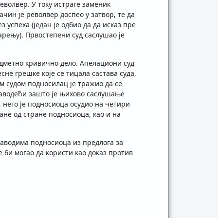
револвер. У току истраге заменик
чин је револвер доспео у затвор, те да
 успеха (један је одбио да да исказ пре
арењу). Првостепени суд саслушао је
редметно кривично дело. Апелациони суд
сне грешке које се тицала састава суда,
м судом подносилац је тражио да се
наводећи зашто је њихово саслушање
 него је подносиоца осудио на четири
ане од стране подносиоца, као и на
наводима подносиоца из предлога за
е би могао да користи као доказ против