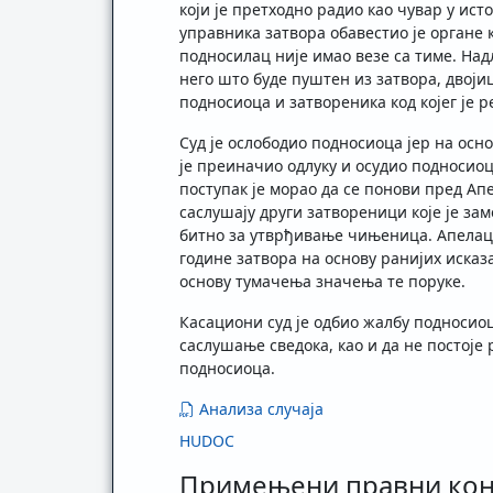
који је претходно радио као чувар у ист
управника затвора обавестио је органе 
подносилац није имао везе са тиме. Надл
него што буде пуштен из затвора, двоји
подносиоца и затвореника код којег је 
Суд је ослободио подносиоца јер на осн
је преиначио одлуку и осудио подносиоца
поступак је морао да се понови пред А
саслушају други затвореници које је з
битно за утврђивање чињеница. Апелаци
године затвора на основу ранијих исказ
основу тумачења значења те поруке.
Касациони суд је одбио жалбу подносио
саслушање сведока, као и да не постоје 
подносиоца.
Анализа случаја
HUDOC
Примењени правни ко