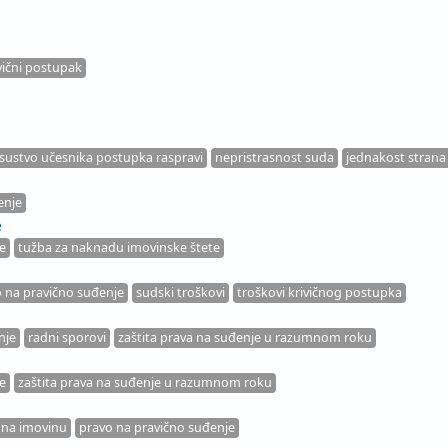
vični postupak
isustvo učesnika postupka raspravi
nepristrasnost suda
jednakost strana
enje
e
e
tužba za naknadu imovinske štete
 na pravično suđenje
sudski troškovi
troškovi krivičnog postupka
nje
radni sporovi
zaštita prava na suđenje u razumnom roku
e
zaštita prava na suđenje u razumnom roku
 na imovinu
pravo na pravično suđenje