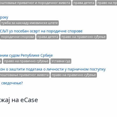
оштовање приватног и породичног живота
права детета
право на п
 року
тужба за накнаду имовинске штете
ЕСЉП уз посебан осврт на породичне спорове
породични спорови
права детета
право на правично суђење
вним судом Републике Србије
а
право на правично суђење
Уставни суд
кон о заштити података о личности у парничном поступку
поштовање приватног живота
право на правично суђење
а сведочење?
жај на eCase