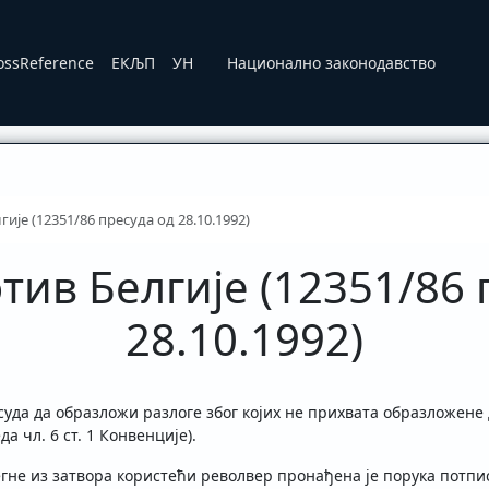
ossReference
ЕКЉП
УН
Национално законодавство
ије (12351/86 пресуда од 28.10.1992)
тив Белгије (12351/86 
28.10.1992)
 суда да образложи разлоге због којих не прихвата образложене
а чл. 6 ст. 1 Конвенције).
егне из затвора користећи револвер пронађена је порука потпи