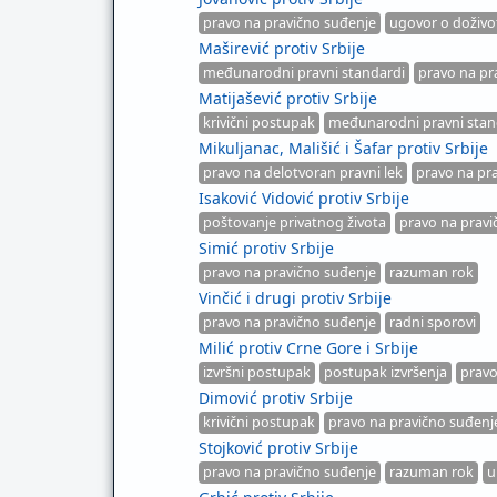
pravo na pravično suđenje
ugovor o doživo
Maširević protiv Srbije
međunarodni pravni standardi
pravo na pr
Matijašević protiv Srbije
krivični postupak
međunarodni pravni stan
Mikuljanac, Mališić i Šafar protiv Srbije
pravo na delotvoran pravni lek
pravo na pr
Isaković Vidović protiv Srbije
poštovanje privatnog života
pravo na pravi
Simić protiv Srbije
pravo na pravično suđenje
razuman rok
Vinčić i drugi protiv Srbije
pravo na pravično suđenje
radni sporovi
Milić protiv Crne Gore i Srbije
izvršni postupak
postupak izvršenja
pravo
Dimović protiv Srbije
krivični postupak
pravo na pravično suđenj
Stojković protiv Srbije
pravo na pravično suđenje
razuman rok
u