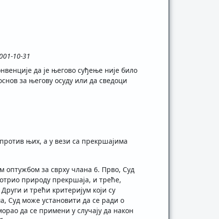
2001-10-31
онвенције да је његово суђење није било
основ за његову осуду или да сведоци
против њих, а у вези са прекршајима
м оптужбом за сврху члана 6. Прво, Суд
мотрио природу прекршаја, и треће,
 Други и трећи критеријум који су
, Суд може установити да се ради о
орао да се примени у случају да након