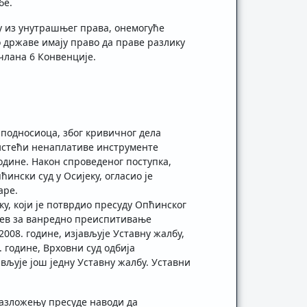
бе.
у из унутрашњег права, онемогуће
о државе имају право да праве разлику
члана 6 Конвенције.
 подносиоца, због кривичног дела
ористећи ненаплативе инструменте
 године. Након спроведеног поступка,
ински суд у Осијеку, огласио је
аре.
ку, који је потврдио пресуду Опћинског
хтев за ванредно преиспитивање
2008. године, изјављује Уставну жалбу,
. године, Врховни суд одбија
вљује још једну Уставну жалбу. Уставни
бразложењу пресуде наводи да