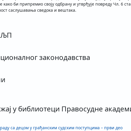
 како би припремио своју одбрану и утврђује повреду Чл. 6 ставо
олност саслушавања сведока и вештака.
КЉП
ционалног законодавства
чи
жај у библиотеци Правосудне академ
раду са децом у грађанским судским поступцима – први део