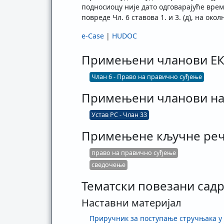
подносиоцу није дато одговарајуће време
повреде Чл. 6 ставова 1. и 3. (д), на ок
e-Case
|
HUDOC
Примењени чланови Е
Члан 6 - Право на правично суђење
Примењени чланови на
Устав РС - Члан 33
Примењене кључне ре
право на правично суђење
сведочење
Тематски повезани садр
Наставни материјал
Приручник за поступање стручњака у 