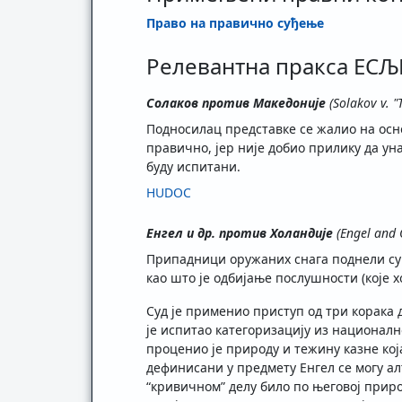
Право на правично суђење
Релевантна пракса ЕС
Солаков против Македоније
(Solakov v. 
Подносилац представке се жалио на основ
правично, јер није добио прилику да ун
буду испитани.
HUDOC
Енгел и др. против Холандије
(Engel and 
Припадници оружаних снага поднели су п
као што је одбијање послушности (које 
Суд је применио приступ од три корака 
је испитао категоризацију из националн
проценио је природу и тежину казне која
дефинисани у предмету Енгел се могу а
“кривичном” делу било по његовој приро