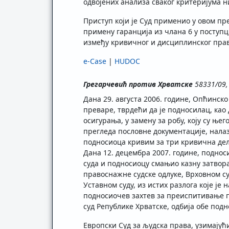
одвојених анализа сваког критеријума н
Приступ који је Суд применио у овом п
примену гаранција из члана 6 у поступц
између кривичног и дисциплинског права
e-Case
|
HUDOC
Грегарчевић против Хрватске
58331/09,
Дана 29. августа 2006. године, Опћинск
преваре, тврдећи да је подносилац, као
осигурања, у замену за робу, коју су њег
прегледа пословне документације, налаза
подносиоца кривим за три кривична дел
Дана 12. децембра 2007. године, подноси
суда и подносиоцу смањио казну затвор
правоснажне судске одлуке, Врховном суд
Уставном суду, из истих разлога које је
подносиочев захтев за преиспитивање пр
суд Републике Хрватске, одбија обе под
Европски Суд за људска права, узимајућ