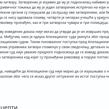
ом затвору. Затвореник је изјавио да му је подносилац набавио 
кривичног гоњења да му је један затвореник испричао на који на
ежни органи су покушали да саслушају ове затворенике, али без
ца се нису одазвала позиву, четврти је негирао учешће у кријуч
револвер пронађен, као и три затворска чувара и три полицајца.
ову изведених доказа није могао да утврди да је он извршио п
. Међутим, како је одлука Апелационог суда укинута због проце
пелационим судом. Током поновљеног поступка пред Апелациони
аменик управника затвора споменуо у свом сведочењу, детаљно 
они суд није уважио предлоге подносиоца да се изведу докази,
а затвореника код којег су пронађени револвер и поруке потпис
ца, наводећи да Апелациони суд није морао да се изјашњава о 
разлози због чега се исказ другог оптуженог из истог поступка н
нцепти