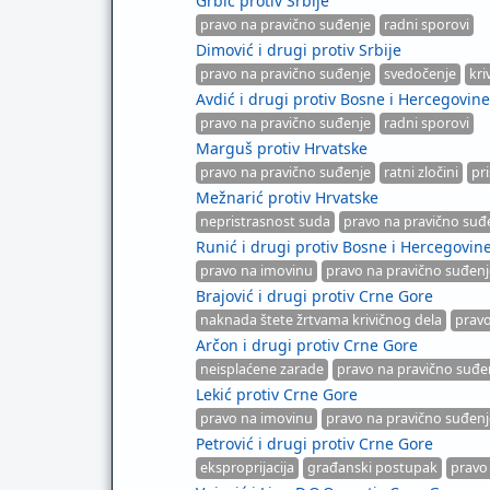
Grbić protiv Srbije
pravo na pravično suđenje
radni sporovi
Dimović i drugi protiv Srbije
pravo na pravično suđenje
svedočenje
kri
Avdić i drugi protiv Bosne i Hercegovine
pravo na pravično suđenje
radni sporovi
Marguš protiv Hrvatske
pravo na pravično suđenje
ratni zločini
pr
Mežnarić protiv Hrvatske
nepristrasnost suda
pravo na pravično suđ
Runić i drugi protiv Bosne i Hercegovin
pravo na imovinu
pravo na pravično suđenj
Brajović i drugi protiv Crne Gore
naknada štete žrtvama krivičnog dela
pravo
Arčon i drugi protiv Crne Gore
neisplaćene zarade
pravo na pravično suđe
Lekić protiv Crne Gore
pravo na imovinu
pravo na pravično suđenj
Petrović i drugi protiv Crne Gore
eksproprijacija
građanski postupak
pravo