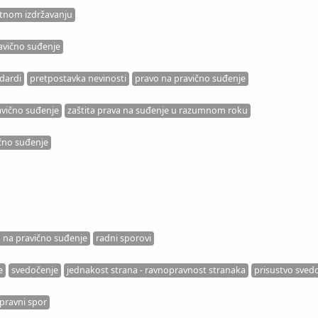
tnom izdržavanju
avično suđenje
dardi
pretpostavka nevinosti
pravo na pravično suđenje
avično suđenje
zaštita prava na suđenje u razumnom roku
čno suđenje
 na pravično suđenje
radni sporovi
e
svedočenje
jednakost strana - ravnopravnost stranaka
prisustvo sved
pravni spor