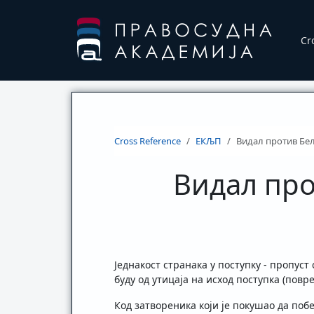
Cr
Cross Reference
ЕКЉП
Видал против Белг
Видал про
Једнакост странака у поступку - пропуст
буду од утицаја на исход поступка (повред
Код затвореника који је покушао да поб