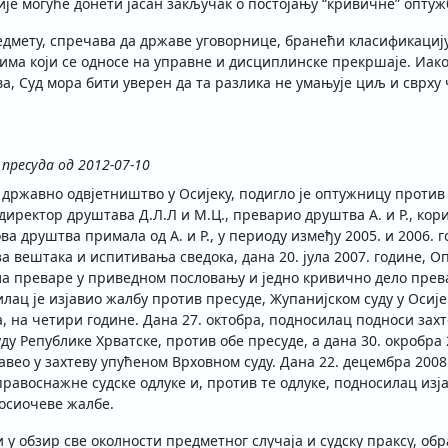
ије могуће донети јасан закључак о постојању “кривичне” оптуж
редмету, спречава да државе уговорнице, бранећи класификациј
има који се односе на управне и дисциплинске прекршаје. Иак
, Суд мора бити уверен да та разлика не умањује циљ и сврху 
 пресуда од 2012-07-10
о државно одвјетништво у Осијеку, подигло је оптужницу против
 директор друштава Д.Л.Л и М.Ц., преварио друштва А. и Р., к
ова друштва примала од А. и Р., у периоду између 2005. и 2006.
 вештака и испитивања сведока, дана 20. јула 2007. године, Опћ
а преваре у приведном пословању и једно кривично дело прев
лац је изјавио жалбу против пресуде, Жупанијском суду у Осије
а, на четири године. Дана 27. октобра, подносилац подноси за
у Републике Хрватске, против обе пресуде, а дана 30. окробра 
 навео у захтеву упућеном Врховном суду. Дана 22. децембра 2008
авоснажне судске одлуке и, против те одлуке, подносилац изја
носиочеве жалбе.
и у обзир све околности предметног случаја и судску праксу, о