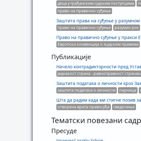
деца у грађанским судским поступцима
п
право на правично суђење
Заштита права на суђење у разумном
право на правично суђење
разуман рок
Право на правично суђење у пракси 
Европска конвенција о људским правима
Публикације
Начело контрадикторности пред Уста
једнакост страна - равноправност странак
Заштита података о личности кроз За
заштита података о личности
парница
Шта да радим када ми стигне позив з
отворена врата правосуђа
сведочење
Тематски повезани садр
Пресуде
Jovanović protiv Srbije