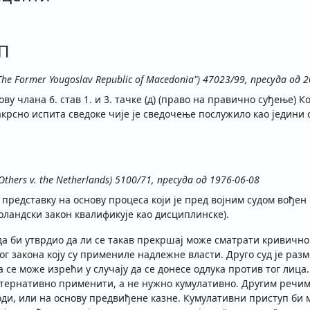
ЉП
"The Former Yougoslav Republic of Macedonia") 47023/99, пресуда од 
у члана 6. став 1. и 3. тачке (д) (право на правично суђење) К
акрсно испита сведоке чије је сведочење послужило као једини 
Others v. the Netherlands) 5100/71, пресуда од 1976-06-08
редставку на основу процеса који је пред војним судом вођен 
холандски закон квалификује као дисциплинске).
да би утврдио да ли се такав прекршај може сматрати кривично
ог закона коју су примениле надлежне власти. Друго суд је раз
 се може изрећи у случају да се донесе одлука против тог лица.
лтернативно применити, а не нужно кумулативно. Другим речима
ди, или на основу предвиђене казне. Кумулативни приступ би м