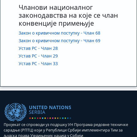
Чланови националног
законодавства на које се члан
конвенције примењује
Закон о кривичном поступку - Члан 68
Закон о кривичном поступку - Члан 69
Устав РС - Члан 28
Устав РС - Члан 29
Устав РС - Члан 33
Пројекат се спроводи уз подршку УН Програма редовне техничке
сарадње (РПТЦ) који у Републици Србији имплементира Тим за
људска права Уједињених нација у Србији