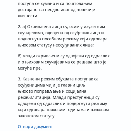
поступа се хумано и са поштовањем
достојанства неодвојивог од човечије
личности.
2. а) Окривљена лица су, осим у изузетним
случајевима, одвојена од осуђених лица и
подвргнута посебном режиму који одговара
њиховом статусу неосуђиваних лица;
б) млади окривљени су одвојени од одраслих
и о њиховим случајевима се решава што је
могуће пре.
3. Казнени режим обухвата поступак са
осуђеницима чији је главни циљ
њихово поправљање и социјална
рехабилитација. Млади преступници су
одвојени од одраслих и подвргнути режиму
који одговара њиховим годинама и њиховом
законском статусу.
Отвори документ