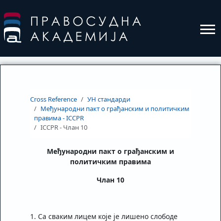
Cross Reference
УН стандарди
Међународни пакт о грађанским и политичким
правима - ICCPR
ICCPR - Члан 10
Међународни пакт о грађанским и
политичким правима
Члан 10
1. Са сваким лицем које је лишено слободе