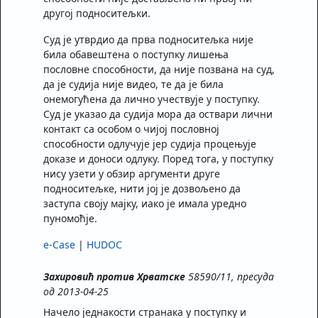
другој подноситељки.
Суд је утврдио да прва подноситељка није
била обавештена о поступку лишења
пословне способности, да није позвана на суд,
да је судија није видео, те да је била
онемогућена да лично учествује у поступку.
Суд је указао да судија мора да оствари лични
контакт са особом о чијој пословној
способности одлучује јер судија процењује
доказе и доноси одлуку. Поред тога, у поступку
нису узети у обзир аргументи друге
подноситељке, нити јој је дозвољено да
заступа своју мајку, иако је имала уредно
пуномоћје.
e-Case
|
HUDOC
Захировић против Хрватске
58590/11, пресуда
од 2013-04-25
Начело једнакости странака у поступку и