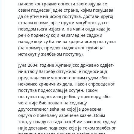
начело кон­традикторности захтевају да се
сваки поднесак једне стране, којим покушава
да се утиче на исход поступка, достави другој
страни и тиме јој се пружи могућност да се
поводом њега изјасни, па чак и онда када је
реч о поднеску који наизглед не садржи
наводе који су битни за крајњи исход поступка
(на пример, предлог надлежног тужиоца
истакнут у жалбеном поступку).
Јуна 2004. године Жупанијско државно одвјет­
ништво у Загребу оптужило је подносиоца
пред над­лежним првостепеним судом због
неколико кривич­них дела. Након спроведеног
поступка подносилац је осуђен. Током
поступка подносилац је био у притвору, због
чега није био позван на седницу
другостепеног већа на којој је донесена
одлука о повећању изречене казне. Осим
тога, у складу са тада важећим законом, суд му
није доставио поднеске које је током жалбеног