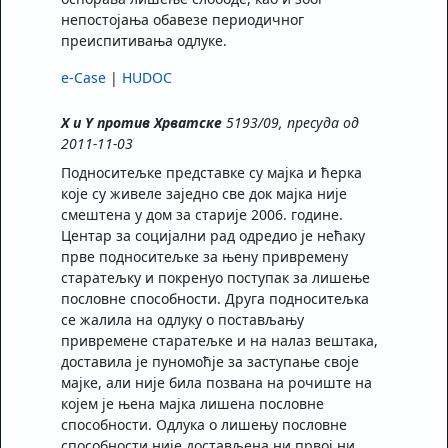
непостојања обавезе периодичног
преиспитивања одлуке.
e-Case
|
HUDOC
X и Y против Хрватске
5193/09, пресуда од
2011-11-03
Подноситељке представке су мајка и ћерка
које су живеле заједно све док мајка није
смештена у дом за старије 2006. године.
Центар за социјални рад одредио је нећаку
прве подноситељке за њену привремену
старатељку и покренуо поступак за лишење
пословне способности. Друга подноситељка
се жалила на одлуку о постављању
привремене старатељке и на налаз вештака,
доставила је пуномоћје за заступање своје
мајке, али није била позвана на рочиште на
којем је њена мајка лишена пословне
способности. Одлука о лишењу пословне
способности није достављена ни првој ни