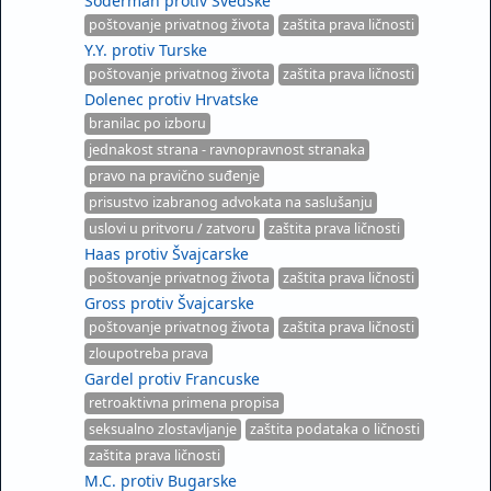
Söderman protiv Švedske
poštovanje privatnog života
zaštita prava ličnosti
Y.Y. protiv Turske
poštovanje privatnog života
zaštita prava ličnosti
Dolenec protiv Hrvatske
branilac po izboru
jednakost strana - ravnopravnost stranaka
pravo na pravično suđenje
prisustvo izabranog advokata na saslušanju
uslovi u pritvoru / zatvoru
zaštita prava ličnosti
Haas protiv Švajcarske
poštovanje privatnog života
zaštita prava ličnosti
Gross protiv Švajcarske
poštovanje privatnog života
zaštita prava ličnosti
zloupotreba prava
Gardel protiv Francuske
retroaktivna primena propisa
seksualno zlostavljanje
zaštita podataka o ličnosti
zaštita prava ličnosti
M.C. protiv Bugarske