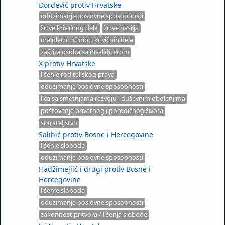
Đorđević protiv Hrvatske
oduzimanje poslovne sposobnosti
žrtve krivičnog dela
žrtve nasilja
maloletni učinioci krivičnih dela
zaštita osoba sa invaliditetom
X protiv Hrvatske
lišenje roditeljskog prava
oduzimanje poslovne sposobnosti
lica sa smetnjama razvoju i duševnim obolenjima
poštovanje privatnog i porodičnog života
starateljstvo
Salihić protiv Bosne i Hercegovine
lišenje slobode
oduzimanje poslovne sposobnosti
Hadžimejlić i drugi protiv Bosne i
Hercegovine
lišenje slobode
oduzimanje poslovne sposobnosti
zakonitost pritvora / lišenja slobode