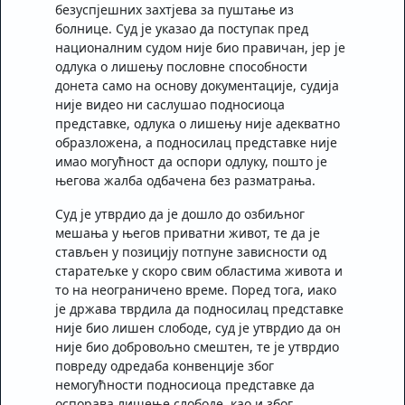
безуспјешних захтјева за пуштање из
болнице. Суд је указао да поступак пред
националним судом није био правичан, јер је
одлука о лишењу пословне способности
донета само на основу документације, судија
није видео ни саслушао подносиоца
представке, одлука о лишењу није адекватно
образложена, а подносилац представке није
имао могућност да оспори одлуку, пошто је
његова жалба одбачена без разматрања.
Суд је утврдио да је дошло до озбиљног
мешања у његов приватни живот, те да је
стављен у позицију потпуне зависности од
старатељке у скоро свим областима живота и
то на неограничено време. Поред тога, иако
је држава тврдила да подносилац представке
није био лишен слободе, суд је утврдио да он
није био добровољно смештен, те је утврдио
повреду одредаба конвенције због
немогућности подносиоца представке да
оспорава лишење слободе, као и због