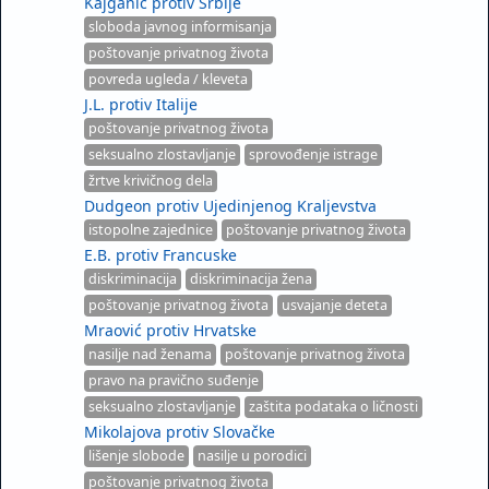
Kajganić protiv Srbije
sloboda javnog informisanja
poštovanje privatnog života
povreda ugleda / kleveta
J.L. protiv Italije
poštovanje privatnog života
seksualno zlostavljanje
sprovođenje istrage
žrtve krivičnog dela
Dudgeon protiv Ujedinjenog Kraljevstva
istopolne zajednice
poštovanje privatnog života
E.B. protiv Francuske
diskriminacija
diskriminacija žena
poštovanje privatnog života
usvajanje deteta
Mraović protiv Hrvatske
nasilje nad ženama
poštovanje privatnog života
pravo na pravično suđenje
seksualno zlostavljanje
zaštita podataka o ličnosti
Mikolajova protiv Slovačke
lišenje slobode
nasilje u porodici
poštovanje privatnog života