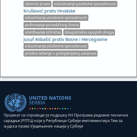
izborno pravo
oduzimanje poslovne sposobnosti
Krušković protiv Hrvatske
oduzimanje poslovne sposobnosti
poštovanje porodičnog života
utvrđivanje očinstva
zloupotreba opojnih droga
Jusuf Alibašić protiv Bosne i Hercegovine
oduzimanje poslovne sposobnosti
prisilno lečenje u psihijatrijskoj ustanovi
Пројекат се спроводи уз подршку УН Програма редовне техничке
сарадње (РПТЦ) који у Републици Србији имплементира Тим за
људска права Уједињених нација у Србији