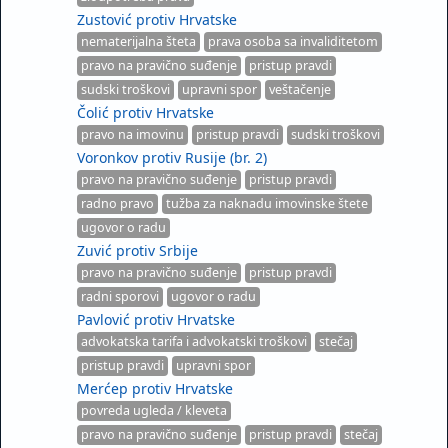
Zustović protiv Hrvatske
nematerijalna šteta
prava osoba sa invaliditetom
pravo na pravično suđenje
pristup pravdi
sudski troškovi
upravni spor
veštačenje
Čolić protiv Hrvatske
pravo na imovinu
pristup pravdi
sudski troškovi
Voronkov protiv Rusije (br. 2)
pravo na pravično suđenje
pristup pravdi
radno pravo
tužba za naknadu imovinske štete
ugovor o radu
Zuvić protiv Srbije
pravo na pravično suđenje
pristup pravdi
radni sporovi
ugovor o radu
Pavlović protiv Hrvatske
advokatska tarifa i advokatski troškovi
stečaj
pristup pravdi
upravni spor
Merćep protiv Hrvatske
povreda ugleda / kleveta
pravo na pravično suđenje
pristup pravdi
stečaj