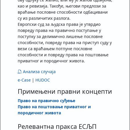
као и ревизија. Такође, његови предлози за
враћање пословне способности одбацивани
су из различитих разлога.
Европски суд за људска права је утврдио
повреду права на правично поступање у
поступку за делимично лишење пословне
способности, повреду права на приступ суду у
вези са враћањем потпуне пословне
способности и повреду права на поштовање
приватног и породичног живота.
Анализа случаја
e-Case
|
HUDOC
Примењени правни концепти
Право на правично суђење
Право на поштовање приватног и
породичног живота
Релевантна пракса ЕСЉП