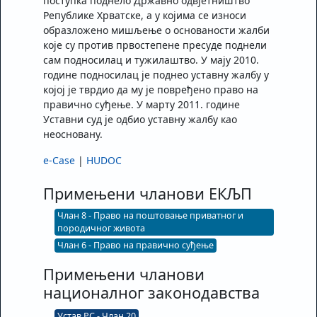
поступка поднело Државно одвјетништво
Републике Хрватске, а у којима се износи
образложено мишљење о основаности жалби
које су против првостепене пре­суде поднели
сам подносилац и тужилаштво. У мају 2010.
године подносилац је поднео уставну жалбу у
којој је тврдио да му је повређено право на
правич­но суђење. У марту 2011. године
Уставни суд је одбио уставну жалбу као
неосновану.
e-Case
|
HUDOC
Примењени чланови ЕКЉП
Члан 8 - Право на поштовање приватног и
породичног живота
Члан 6 - Право на правично суђење
Примењени чланови
националног законодавства
Устав РС - Члан 20