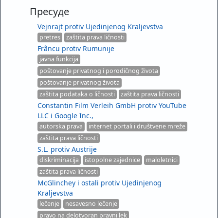
Пресуде
Vejnrajt protiv Ujedinjenog Kraljevstva
pretres
zaštita prava ličnosti
Frâncu protiv Rumunije
javna funkcija
poštovanje privatnog i porodičnog života
poštovanje privatnog života
zaštita podataka o ličnosti
zaštita prava ličnosti
Constantin Film Verleih GmbH protiv YouTube
LLC i Google Inc.,
autorska prava
internet portali i društvene mreže
zaštita prava ličnosti
S.L. protiv Austrije
diskriminacija
istopolne zajednice
maloletnici
zaštita prava ličnosti
McGlinchey i ostali protiv Ujedinjenog
Kraljevstva
lečenje
nesavesno lečenje
pravo na delotvoran pravni lek