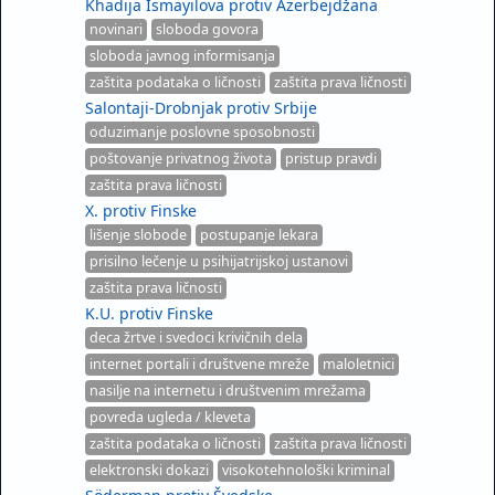
Khadija Ismayilova protiv Azerbejdžana
novinari
sloboda govora
sloboda javnog informisanja
zaštita podataka o ličnosti
zaštita prava ličnosti
Salontaji-Drobnjak protiv Srbije
oduzimanje poslovne sposobnosti
poštovanje privatnog života
pristup pravdi
zaštita prava ličnosti
X. protiv Finske
lišenje slobode
postupanje lekara
prisilno lečenje u psihijatrijskoj ustanovi
zaštita prava ličnosti
K.U. protiv Finske
deca žrtve i svedoci krivičnih dela
internet portali i društvene mreže
maloletnici
nasilje na internetu i društvenim mrežama
povreda ugleda / kleveta
zaštita podataka o ličnosti
zaštita prava ličnosti
elektronski dokazi
visokotehnološki kriminal