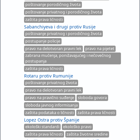
poštovanje porodičnog života
poštovanje privatnog i porodičnog života
zaštita prava ličnosti
Sabanchiyeva i drugi protiv Rusije
poštovanje privatnog i porodičnog života
postupanje policije
pravo na delotvoran pravni lek
pravo na pijetet
zabrana mučenja, ponižavajućeg i nečovečnog
postupanja
zaštita prava ličnosti
Rotaru protiv Rumunije
poštovanje privatnog života
pravo na delotvoran pravni lek
pravo na pravično suđenje
sloboda govora
sloboda javnog informisanja
zaštita podataka o ličnosti
zaštita prava ličnosti
Lopez Ostra protiv Španije
ekološki standardi
ekološko pravo
zaštita prava ličnosti
zaštita životne sredine