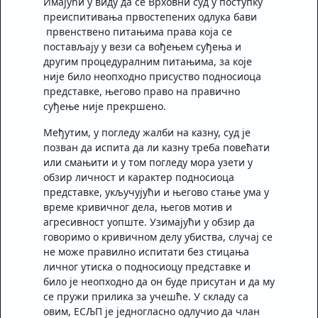
Имајући у виду да се Врховни суд у поступку
преиспитивања првостепених одлука бави
првенствено питањима права која се
постављају у вези са вођењем суђења и
другим процедуралним питањима, за које
није било неопходно присуство подносиоца
представке, његово право на правично
суђење није прекршено.
Међутим, у погледу жалби на казну, суд је
позван да испита да ли казну треба повећати
или смањити и у том погледу мора узети у
обзир личност и карактер подносиоца
представке, укључујући и његово стање ума у ​​
време кривичног дела, његов мотив и
агресивност уопште. Узимајући у обзир да
говоримо о кривичном делу убиства, случај се
не може правилно испитати без стицања
личног утиска о подносиоцу представке и
било је неопходно да он буде присутан и да му
се пружи прилика за учешће. У складу са
овим, ЕСЉП је једногласно одлучио да члан