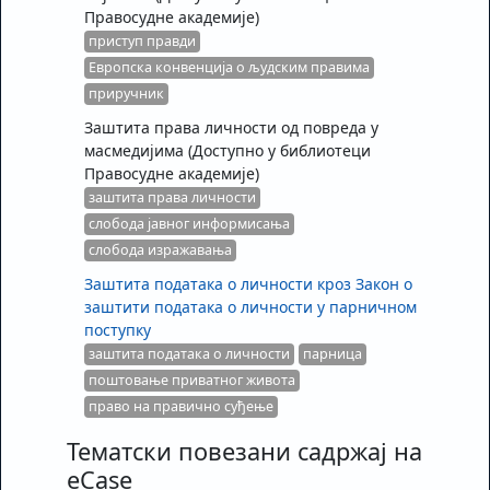
Правосудне академије)
приступ правди
Европска конвенција о људским правима
приручник
Заштита права личности од повреда у
масмедијима
(Доступно у библиотеци
Правосудне академије)
заштита права личности
слобода јавног информисања
слобода изражавања
Заштита података о личности кроз Закон о
заштити података о личности у парничном
поступку
заштита података о личности
парница
поштовање приватног живота
право на правично суђење
Тематски повезани садржај на
eCase