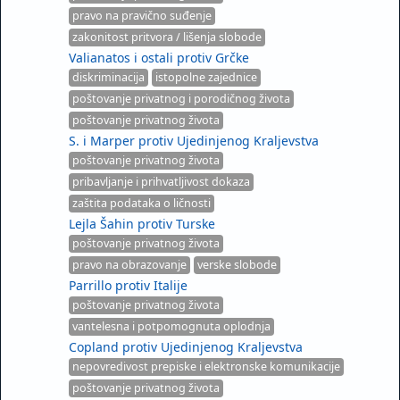
pravo na pravično suđenje
zakonitost pritvora / lišenja slobode
Valianatos i ostali protiv Grčke
diskriminacija
istopolne zajednice
poštovanje privatnog i porodičnog života
poštovanje privatnog života
S. i Marper protiv Ujedinjenog Kraljevstva
poštovanje privatnog života
pribavljanje i prihvatljivost dokaza
zaštita podataka o ličnosti
Lejla Šahin protiv Turske
poštovanje privatnog života
pravo na obrazovanje
verske slobode
Parrillo protiv Italije
poštovanje privatnog života
vantelesna i potpomognuta oplodnja
Copland protiv Ujedinjenog Kraljevstva
nepovredivost prepiske i elektronske komunikacije
poštovanje privatnog života