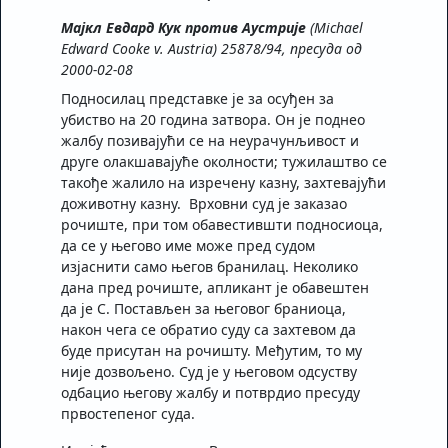
Мајкл Евдард Кук против Аустрије
(Michael
Edward Cooke v. Austria) 25878/94, пресуда од
2000-02-08
Подносилац представке је за осуђен за
убиство на 20 година затвора. Он је поднео
жалбу позивајући се на неурачунљивост и
друге олакшавајуће околности; тужилаштво се
такође жалило на изречену казну, захтевајући
доживотну казну. Врховни суд је заказао
рочиште, при том обавестившти подносиоца,
да се у његово име може пред судом
изјаснити само његов бранилац. Неколико
дана пред рочиште, апликант је обавештен
да је С. Постављен за његовог браниоца,
након чега се обратио суду са захтевом да
буде присутан на рочишту. Међутим, то му
није дозвољено. Суд је у његовом одсуству
одбацио његову жалбу и потврдио пресуду
првостепеног суда.