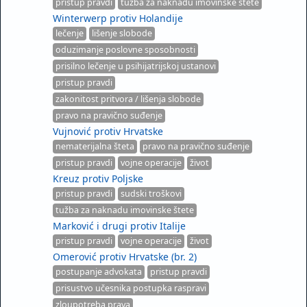
pristup pravdi
tužba za naknadu imovinske štete
Winterwerp protiv Holandije
lečenje
lišenje slobode
oduzimanje poslovne sposobnosti
prisilno lečenje u psihijatrijskoj ustanovi
pristup pravdi
zakonitost pritvora / lišenja slobode
pravo na pravično suđenje
Vujnović protiv Hrvatske
nematerijalna šteta
pravo na pravično suđenje
pristup pravdi
vojne operacije
život
Kreuz protiv Poljske
pristup pravdi
sudski troškovi
tužba za naknadu imovinske štete
Marković i drugi protiv Italije
pristup pravdi
vojne operacije
život
Omerović protiv Hrvatske (br. 2)
postupanje advokata
pristup pravdi
prisustvo učesnika postupka raspravi
zloupotreba prava