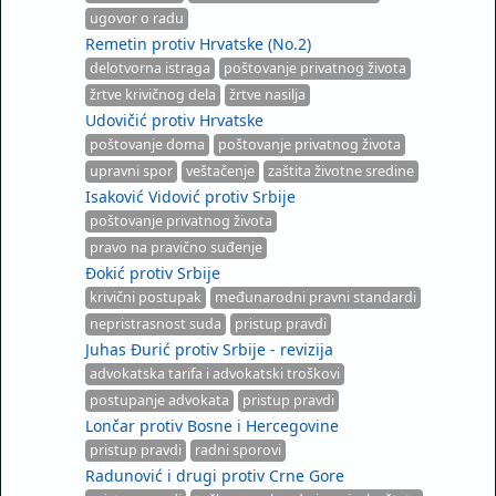
ugovor o radu
Remetin protiv Hrvatske (No.2)
delotvorna istraga
poštovanje privatnog života
žrtve krivičnog dela
žrtve nasilja
Udovičić protiv Hrvatske
poštovanje doma
poštovanje privatnog života
upravni spor
veštačenje
zaštita životne sredine
Isaković Vidović protiv Srbije
poštovanje privatnog života
pravo na pravično suđenje
Đokić protiv Srbije
krivični postupak
međunarodni pravni standardi
nepristrasnost suda
pristup pravdi
Juhas Đurić protiv Srbije - revizija
advokatska tarifa i advokatski troškovi
postupanje advokata
pristup pravdi
Lončar protiv Bosne i Hercegovine
pristup pravdi
radni sporovi
Radunović i drugi protiv Crne Gore