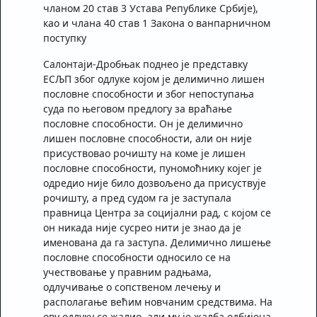
чланом 20 став 3 Устава Републике Србије),
као и члана 40 став 1 Закона о ванпарничном
поступку
Салонтаји-Дробњак поднео је представку
ЕСЉП због одлуке којом је делимично лишен
пословне способности и због непоступања
суда по његовом предлогу за враћање
пословне способности. Он је делимично
лишен пословне способности, али он није
присуствовао рочишту на коме је лишен
пословне способности, пуномоћнику којег је
одредио није било дозвољено да присуствује
рочишту, а пред судом га је заступала
правница Центра за социјални рад, с којом се
он никада није сусрео нити је знао да је
именована да га заступа. Делимично лишење
пословне способности односило се на
учествовање у правним радњама,
одлучивање о сопственом лечењу и
располагање већим новчаним средствима. На
ову одлуку се жалио, али му је жалба одбијена,