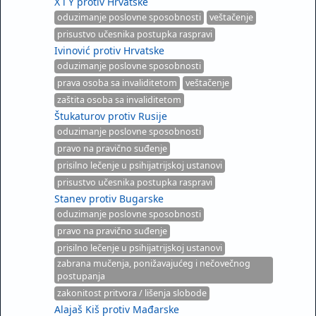
X i Y protiv Hrvatske
oduzimanje poslovne sposobnosti
veštačenje
prisustvo učesnika postupka raspravi
Ivinović protiv Hrvatske
oduzimanje poslovne sposobnosti
prava osoba sa invaliditetom
veštačenje
zaštita osoba sa invaliditetom
Štukaturov protiv Rusije
oduzimanje poslovne sposobnosti
pravo na pravično suđenje
prisilno lečenje u psihijatrijskoj ustanovi
prisustvo učesnika postupka raspravi
Stanev protiv Bugarske
oduzimanje poslovne sposobnosti
pravo na pravično suđenje
prisilno lečenje u psihijatrijskoj ustanovi
zabrana mučenja, ponižavajućeg i nečovečnog
postupanja
zakonitost pritvora / lišenja slobode
Alajaš Kiš protiv Mađarske