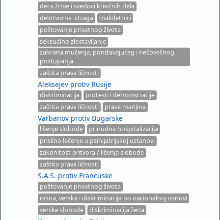
deca žrtve i svedoci krivičnih dela
delotvorna istraga
maloletnici
poštovanje privatnog života
seksualno zlostavljanje
zabrana mučenja, ponižavajućeg i nečovečnog
postupanja
zaštita prava ličnosti
Aleksejev protiv Rusije
diskriminacija
protesti i demonstracije
zaštita prava ličnosti
prava manjina
Varbanov protiv Bugarske
lišenje slobode
prinudna hospitalizacija
prisilno lečenje u psihijatrijskoj ustanovi
zakonitost pritvora / lišenja slobode
zaštita prava ličnosti
S.A.S. protiv Francuske
poštovanje privatnog života
rasna, verska i diskriminacija po nacionalnoj osnovi
verske slobode
diskriminacija žena