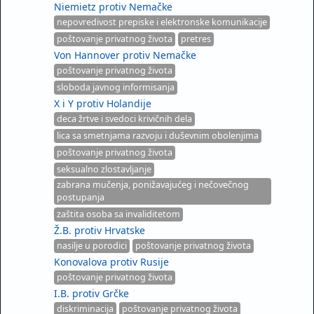
Niemietz protiv Nemačke
nepovredivost prepiske i elektronske komunikacije
poštovanje privatnog života
pretres
Von Hannover protiv Nemačke
poštovanje privatnog života
sloboda javnog informisanja
X i Y protiv Holandije
deca žrtve i svedoci krivičnih dela
lica sa smetnjama razvoju i duševnim obolenjima
poštovanje privatnog života
seksualno zlostavljanje
zabrana mučenja, ponižavajućeg i nečovečnog
postupanja
zaštita osoba sa invaliditetom
Ž.B. protiv Hrvatske
nasilje u porodici
poštovanje privatnog života
Konovalova protiv Rusije
poštovanje privatnog života
I.B. protiv Grčke
diskriminacija
poštovanje privatnog života