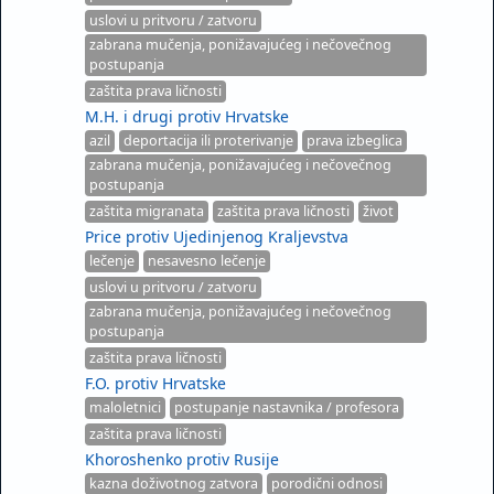
uslovi u pritvoru / zatvoru
zabrana mučenja, ponižavajućeg i nečovečnog
postupanja
zaštita prava ličnosti
M.H. i drugi protiv Hrvatske
azil
deportacija ili proterivanje
prava izbeglica
zabrana mučenja, ponižavajućeg i nečovečnog
postupanja
zaštita migranata
zaštita prava ličnosti
život
Price protiv Ujedinjenog Kraljevstva
lečenje
nesavesno lečenje
uslovi u pritvoru / zatvoru
zabrana mučenja, ponižavajućeg i nečovečnog
postupanja
zaštita prava ličnosti
F.O. protiv Hrvatske
maloletnici
postupanje nastavnika / profesora
zaštita prava ličnosti
Khoroshenko protiv Rusije
kazna doživotnog zatvora
porodični odnosi