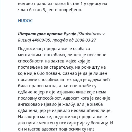
његово право из члана 6 став 1 у односу на
члан 6 став 3, јесте повређено.
HUDOC
Штукатуров против Русије
(Shtukaturov v.
Russia) 44009/05, пресуда од 2008-03-27
Подносилац представке је особа са
менталним тешкоћама, лишен је пословне
способности на захтев мајке која је
постављена за старатељку, на рочишту на
које није био позван. Сазнао је да је лишен
пословне способности тек када је одлука већ
била правоснажна, а његове жалбе су
одбачене јер их је изјавило лице које нема
пословну способност. Адвокат кога је касније
ангажовао изјавио је жалбу, али је жалба
одбачена, јер је изјавило неовлашћено лице.
На захтјев мајке, подносилац представке је
два пута смештен у психијатријску болницу. И
он и његов адвокат подносили су низ