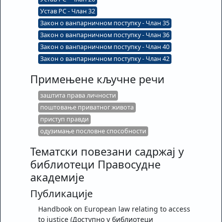
Устав РС - Члан 32
Закон о ванпарничном поступку - Члан 35
Закон о ванпарничном поступку - Члан 36
Закон о ванпарничном поступку - Члан 40
Закон о ванпарничном поступку - Члан 42
Примењене кључне речи
заштита права личности
поштовање приватног живота
приступ правди
одузимање пословне способности
Тематски повезани садржај у
библиотеци Правосудне
академије
Публикације
Handbook on European law relating to access
to justice
(Доступно у библиотеци