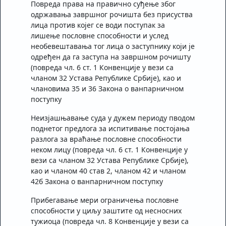
Повреда права на правично суђење због
одржавања завршног рочишта без присуства
лица против којег се води поступак за
лишење пословне способности и услед
необевештавања тог лица о заступнику који је
одређен да га заступа на завршном рочишту
(повреда чл. 6 ст. 1 Конвенције у вези са
чланом 32 Устава Републике Србије), као и
члановима 35 и 36 Закона о ванпарничном
поступку
Неизјашњавање суда у дужем периоду пводом
поднетог предлога за испитивање постојања
разлога за враћање пословне способности
неком лицу (повреда чл. 6 ст. 1 Конвенције у
вези са чланом 32 Устава Републике Србије),
као и чланом 40 став 2, чланом 42 и чланом
42б Закона о ванпарничном поступку
Прибегавање мери ограничења пословне
способности у циљу заштите од несносних
тужиоца (повреда чл. 8 Конвенције у вези са