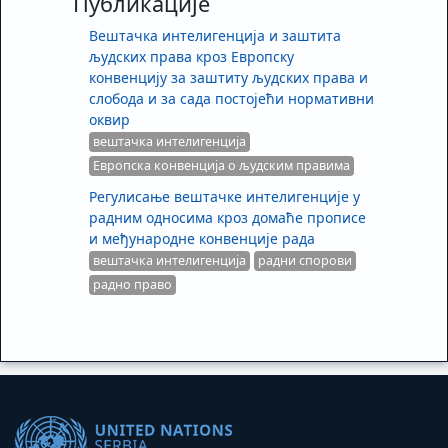
Публикације
Вештачка интелигенција и заштита
људских права кроз Европску
конвенцију за заштиту људских права и
слобода и за сада постојећи нормативни
оквир
вештачка интелигенција
Европска конвенција о људским правима
Регулисање вештачке интелигенције у
радним односима кроз домаће прописе
и међународне конвенције рада
вештачка интелигенција
радни спорови
радно право