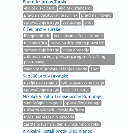
Enerildiz protiv Turske
ekološki akcidenti
ekološki standardi
pravo na delotvoran pravni lek
pravo na imovinu
sprovođenje istrage
veštačenje
život
Čiček protiv Turske
lišenje slobode
neosnovano lišenje slobode
nestanak lica
pravo na delotvoran pravni lek
sprovođenje istrage
vojne operacije
zabrana mučenja, ponižavajućeg i nečovečnog
postupanja
zakonitost pritvora / lišenja slobode
život
Sabalić protiv Hrvatske
nasilje nad ženama
rodno-zasnovano nasilje
sprovođenje istrage
zločin iz mržnje
Nikolae Virgiliu Tanase protiv Rumunije
saobraćajna nezgoda
sprovođenje istrage
tužba za naknadu imovinske štete
uviđaj saobraćajnih nezgoda
zaštita prava na suđenje u razumnom roku
Al-Skeini i ostali protiv Ujedinjenog