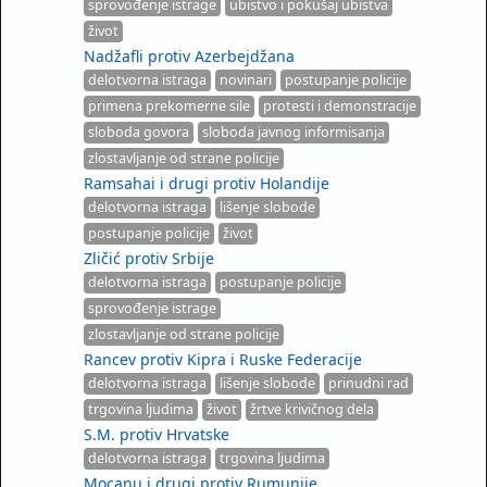
sprovođenje istrage
ubistvo i pokušaj ubistva
život
Nadžafli protiv Azerbejdžana
delotvorna istraga
novinari
postupanje policije
primena prekomerne sile
protesti i demonstracije
sloboda govora
sloboda javnog informisanja
zlostavljanje od strane policije
Ramsahai i drugi protiv Holandije
delotvorna istraga
lišenje slobode
postupanje policije
život
Zličić protiv Srbije
delotvorna istraga
postupanje policije
sprovođenje istrage
zlostavljanje od strane policije
Rancev protiv Kipra i Ruske Federacije
delotvorna istraga
lišenje slobode
prinudni rad
trgovina ljudima
život
žrtve krivičnog dela
S.M. protiv Hrvatske
delotvorna istraga
trgovina ljudima
Mocanu i drugi protiv Rumunije