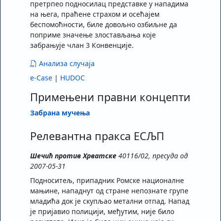
претрпео подносилац представке у нападима
на њега, праћене страхом и осећајем
беспомоћности, биле довољно озбиљне да
поприме значење злостављања које
забрањује члан 3 Конвенције.
Анализа случаја
e-Case
|
HUDOC
Примењени правни концепти
Забрана мучења
Релевантна пракса ЕСЉП
Шечић против Хрватске
40116/02, пресуда од
2007-05-31
Подноситељ, припадник Ромске националне
мањине, нападнут од стране непознате групе
младића док је скупљао метални отпад. Напад
је пријавио полицији, међутим, није било