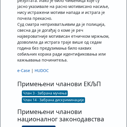
резултата. Иако је било чињеница које су
јасно указивале на расно мотивисано насиље,
нису истражени мотиви напада и истрага је
почела прекасно.
Суд сматра неприхватљивим да је полиција,
свесна да је догађај о коме је реч
највероватније мотивисан етничком мржњом,
дозволила да истрага траје више од седам
година без предузимања било каквих
озбиљних корака ради идентификовања или
кажњавања починитеља.
e-Case
|
HUDOC
Примењени чланови ЕКЉП
Члан 3 - Забрана мучења
Члан 14 - Забрана дискриминације
Примењени чланови
националног законодавства