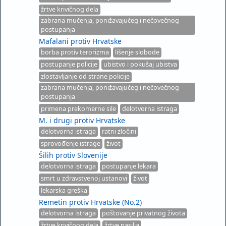
žrtve krivičnog dela
zabrana mučenja, ponižavajućeg i nečovečnog
postupanja
Mafalani protiv Hrvatske
borba protiv terorizma
lišenje slobode
postupanje policije
ubistvo i pokušaj ubistva
zlostavljanje od strane policije
zabrana mučenja, ponižavajućeg i nečovečnog
postupanja
primena prekomerne sile
delotvorna istraga
M. i drugi protiv Hrvatske
delotvorna istraga
ratni zločini
sprovođenje istrage
život
Šilih protiv Slovenije
delotvorna istraga
postupanje lekara
smrt u zdravstvenoj ustanovi
život
lekarska greška
Remetin protiv Hrvatske (No.2)
delotvorna istraga
poštovanje privatnog života
žrtve krivičnog dela
žrtve nasilja