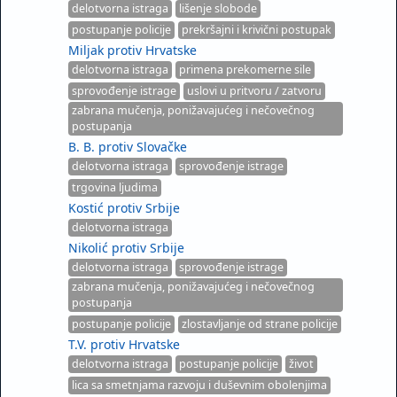
delotvorna istraga
lišenje slobode
postupanje policije
prekršajni i krivični postupak
Miljak protiv Hrvatske
delotvorna istraga
primena prekomerne sile
sprovođenje istrage
uslovi u pritvoru / zatvoru
zabrana mučenja, ponižavajućeg i nečovečnog
postupanja
B. B. protiv Slovačke
delotvorna istraga
sprovođenje istrage
trgovina ljudima
Kostić protiv Srbije
delotvorna istraga
Nikolić protiv Srbije
delotvorna istraga
sprovođenje istrage
zabrana mučenja, ponižavajućeg i nečovečnog
postupanja
postupanje policije
zlostavljanje od strane policije
T.V. protiv Hrvatske
delotvorna istraga
postupanje policije
život
lica sa smetnjama razvoju i duševnim obolenjima