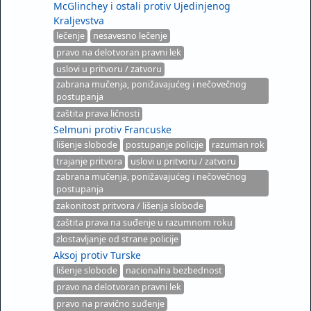
McGlinchey i ostali protiv Ujedinjenog
Kraljevstva
lečenje
nesavesno lečenje
pravo na delotvoran pravni lek
uslovi u pritvoru / zatvoru
zabrana mučenja, ponižavajućeg i nečovečnog
postupanja
zaštita prava ličnosti
Selmuni protiv Francuske
lišenje slobode
postupanje policije
razuman rok
trajanje pritvora
uslovi u pritvoru / zatvoru
zabrana mučenja, ponižavajućeg i nečovečnog
postupanja
zakonitost pritvora / lišenja slobode
zaštita prava na suđenje u razumnom roku
zlostavljanje od strane policije
Aksoj protiv Turske
lišenje slobode
nacionalna bezbednost
pravo na delotvoran pravni lek
pravo na pravično suđenje