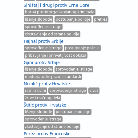
Siništaj i drugi protiv Crne Gore
borba protiv organizovanog kriminala
lišenje slobode
postupanje policije
pretres
sprovođenje istrage
zlostavljanje od strane policije
Hajnal protiv Srbije
sprovođenje istrage
postupanje policije
pribavljanje i prihvatljivost dokaza
Gjini protiv Srbije
lišenje slobode
sprovođenje istrage
međunarodni pravni standardi
Nikolić protiv Hrvatske
ratni zločini
sprovođenje istrage
život
žrtve krivičnog dela
Štitić protiv Hrvatske
lišenje slobode
postupanje policije
sprovođenje istrage
zlostavljanje od strane policije
Perez protiv Francuske