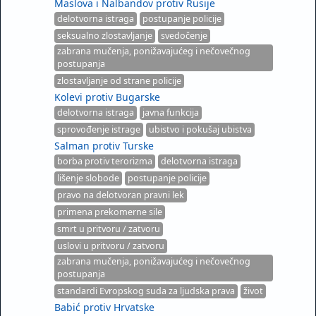
Maslova i Nalbandov protiv Rusije
delotvorna istraga
postupanje policije
seksualno zlostavljanje
svedočenje
zabrana mučenja, ponižavajućeg i nečovečnog
postupanja
zlostavljanje od strane policije
Kolevi protiv Bugarske
delotvorna istraga
javna funkcija
sprovođenje istrage
ubistvo i pokušaj ubistva
Salman protiv Turske
borba protiv terorizma
delotvorna istraga
lišenje slobode
postupanje policije
pravo na delotvoran pravni lek
primena prekomerne sile
smrt u pritvoru / zatvoru
uslovi u pritvoru / zatvoru
zabrana mučenja, ponižavajućeg i nečovečnog
postupanja
standardi Evropskog suda za ljudska prava
život
Babić protiv Hrvatske