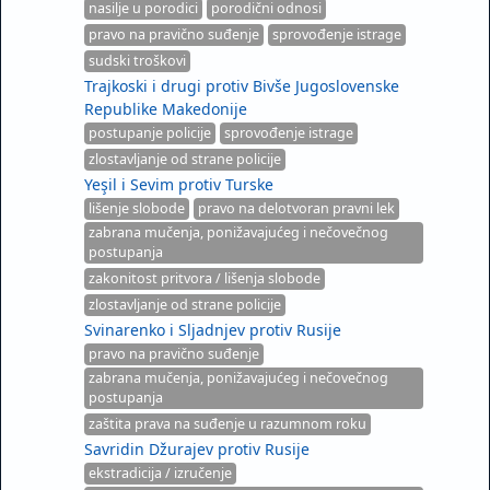
nasilje u porodici
porodični odnosi
pravo na pravično suđenje
sprovođenje istrage
sudski troškovi
Trajkoski i drugi protiv Bivše Jugoslovenske
Republike Makedonije
postupanje policije
sprovođenje istrage
zlostavljanje od strane policije
Yeşil i Sevim protiv Turske
lišenje slobode
pravo na delotvoran pravni lek
zabrana mučenja, ponižavajućeg i nečovečnog
postupanja
zakonitost pritvora / lišenja slobode
zlostavljanje od strane policije
Svinarenko i Sljadnjev protiv Rusije
pravo na pravično suđenje
zabrana mučenja, ponižavajućeg i nečovečnog
postupanja
zaštita prava na suđenje u razumnom roku
Savridin Džurajev protiv Rusije
ekstradicija / izručenje