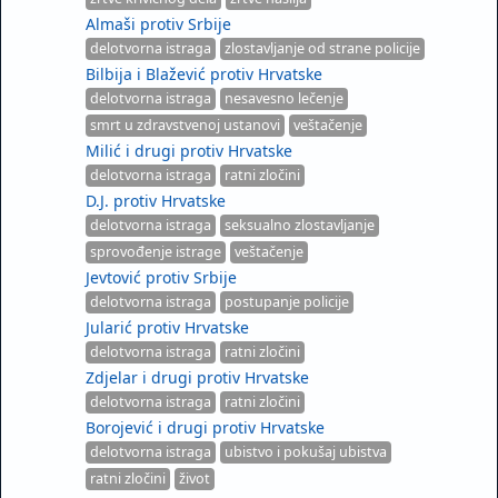
Almaši protiv Srbije
delotvorna istraga
zlostavljanje od strane policije
Bilbija i Blažević protiv Hrvatske
delotvorna istraga
nesavesno lečenje
smrt u zdravstvenoj ustanovi
veštačenje
Milić i drugi protiv Hrvatske
delotvorna istraga
ratni zločini
D.J. protiv Hrvatske
delotvorna istraga
seksualno zlostavljanje
sprovođenje istrage
veštačenje
Jevtović protiv Srbije
delotvorna istraga
postupanje policije
Jularić protiv Hrvatske
delotvorna istraga
ratni zločini
Zdjelar i drugi protiv Hrvatske
delotvorna istraga
ratni zločini
Borojević i drugi protiv Hrvatske
delotvorna istraga
ubistvo i pokušaj ubistva
ratni zločini
život