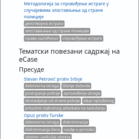
Методологија за спровођење истраге у
случајевима злостављања од стране
полиције
делотворна истрага
злостављање од стране полиције
права оштећеног
спровођење истраге
Тематски повезани садржај на
eCase
Пресуде
Stevan Petrović protiv Srbije
delotvorna istraga
lišenje slobode
postupanje policije
sprovođenje istrage
zlostavljanje od strane policije
iskaz optuženog
prisustvo izabranog advokata na saslušanju
Opuz protiv Turske
delotvorna istraga
diskriminacija
diskriminacija žena
nasilje u porodici
ubistvo i pokušaj ubistva