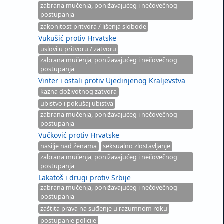
zabrana mučenja, ponižavajućeg i nečovečnog
postupanja
zakonitost pritvora / lišenja slobode
Vukušić protiv Hrvatske
uslovi u pritvoru / zatvoru
zabrana mučenja, ponižavajućeg i nečovečnog
postupanja
Vinter i ostali protiv Ujedinjenog Kraljevstva
kazna doživotnog zatvora
ubistvo i pokušaj ubistva
zabrana mučenja, ponižavajućeg i nečovečnog
postupanja
Vučković protiv Hrvatske
nasilje nad ženama
seksualno zlostavljanje
zabrana mučenja, ponižavajućeg i nečovečnog
postupanja
Lakatoš i drugi protiv Srbije
zabrana mučenja, ponižavajućeg i nečovečnog
postupanja
zaštita prava na suđenje u razumnom roku
postupanje policije