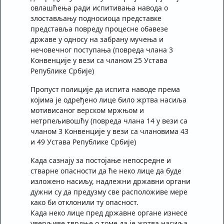
овлашћења ради испитивања навода о
злостављању подносиоца представке
представља повреду процесне обавезе
државе у односу на забрану мучења и
нечовечног поступања (повреда члана 3
Конвенције у вези са чланом 25 Устава
Републике Србије)
Пропуст полиције да испитa наводe према
којима је одређено лице било жртва насиља
мотивисаног верском мржњом и
нетрпељивошћу (повреда члана 14 у вези са
чланом 3 Конвенције у вези са члановима 43
и 49 Устава Републике Србије)
Када сазнају за постојање непосредне и
стварне опасности да ће неко лице да буде
изложено насиљу, надлежни државни органи
дужни су да предузму све расположиве мере
како би отклонили ту опасност.
Када неко лице пред државне органе изнесе
уверљиве тврдње о томе да је жртва насиља,