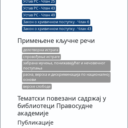
Устав РС - Члан 25
Устав РС - Члан 43
Устав РС - Члан 49
Закон о кривичном поступку - Члан 6
Закон о кривичном поступку - Члан 43
Примењене кључне речи
делотворна истрага
спровођење истраге
забрана мучења, понижавајућег и нечовечног
поступања
расна, верска и дискриминација по националној
основи
верске слободе
Тематски повезани садржај у
библиотеци Правосудне
академије
Публикације