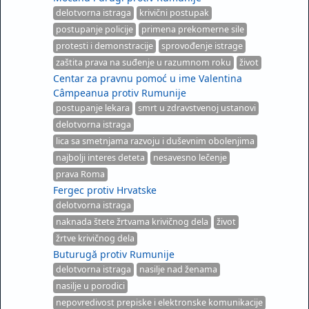
delotvorna istraga
krivični postupak
postupanje policije
primena prekomerne sile
protesti i demonstracije
sprovođenje istrage
zaštita prava na suđenje u razumnom roku
život
Centar za pravnu pomoć u ime Valentina
Câmpeanua protiv Rumunije
postupanje lekara
smrt u zdravstvenoj ustanovi
delotvorna istraga
lica sa smetnjama razvoju i duševnim obolenjima
najbolji interes deteta
nesavesno lečenje
prava Roma
Fergec protiv Hrvatske
delotvorna istraga
naknada štete žrtvama krivičnog dela
život
žrtve krivičnog dela
Buturugă protiv Rumunije
delotvorna istraga
nasilje nad ženama
nasilje u porodici
nepovredivost prepiske i elektronske komunikacije