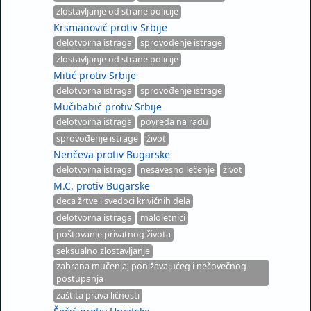
zlostavljanje od strane policije
Krsmanović protiv Srbije
delotvorna istraga
sprovođenje istrage
zlostavljanje od strane policije
Mitić protiv Srbije
delotvorna istraga
sprovođenje istrage
Mučibabić protiv Srbije
delotvorna istraga
povreda na radu
sprovođenje istrage
život
Nenčeva protiv Bugarske
delotvorna istraga
nesavesno lečenje
život
M.C. protiv Bugarske
deca žrtve i svedoci krivičnih dela
delotvorna istraga
maloletnici
poštovanje privatnog života
seksualno zlostavljanje
zabrana mučenja, ponižavajućeg i nečovečnog
postupanja
zaštita prava ličnosti