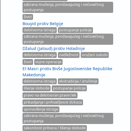
zabrana mučenja, ponižavajućeg i nečovečnog
postupanja
život
Bouyid protiv Belgije
delotvorna istraga
postupanje policije
zabrana mučenja, ponižavajućeg i nečovečnog
postupanja
Džalud (Jaloud) protiv Holadnije
delotvorna istraga
nadležnost
oružani sukobi
život
vojne operacije
El-Masri protiv Bivše Jugoslovenske Republike
Makedonije
delotvorna istraga
ekstradicija / izručenje
lišenje slobode
postupanje policije
pravo na delotvoran pravni lek
pribavljanje i prihvatljivost dokaza
sprovođenje istrage
zabrana mučenja, ponižavajućeg i nečovečnog
postupanja
zakonitost pritvora / lišenja slobode