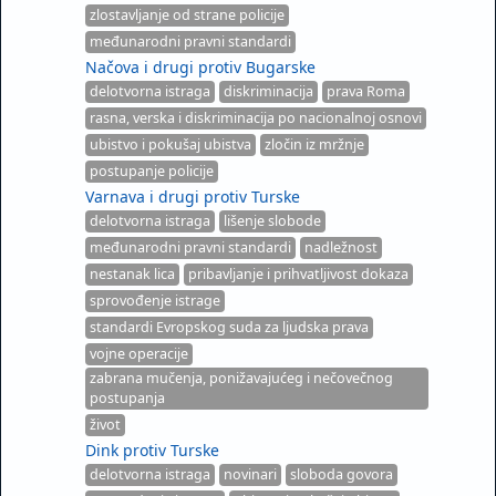
zlostavljanje od strane policije
međunarodni pravni standardi
Načova i drugi protiv Bugarske
delotvorna istraga
diskriminacija
prava Roma
rasna, verska i diskriminacija po nacionalnoj osnovi
ubistvo i pokušaj ubistva
zločin iz mržnje
postupanje policije
Varnava i drugi protiv Turske
delotvorna istraga
lišenje slobode
međunarodni pravni standardi
nadležnost
nestanak lica
pribavljanje i prihvatljivost dokaza
sprovođenje istrage
standardi Evropskog suda za ljudska prava
vojne operacije
zabrana mučenja, ponižavajućeg i nečovečnog
postupanja
život
Dink protiv Turske
delotvorna istraga
novinari
sloboda govora