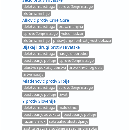
Šečić protiv Hrvatske
delotvorna istraga
sprovođenje istrage
zločin iz mržnje
Alković protiv Crne Gore
delotvorna istraga
prava manjina
sprovođenje istrage
video nadzor
zločin iz mržnje
pribavljanje i prihvatljivost dokaza
Bljakaj i drugi protiv Hrvatske
delotvorna istraga
nasilje u porodici
postupanje policije
sprovođenje istrage
ubistvo i pokušaj ubistva
žrtve krivičnog dela
žrtve nasilja
Mladenović protiv Srbije
delotvorna istraga
sprovođenje istrage
postupanje policije
život
Y protiv Slovenije
delotvorna istraga
maloletnici
postupanje advokata
postupanje policije
razuman rok
seksualno zlostavljanje
zaštita prava na suđenje u razumnom roku