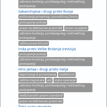
zabrana mučenja, ponižavajućeg i nečovečnog
postupanja
Sabanchiyeva i drugi protiv Rusije
poštovanje privatnog i porodičnog života
postupanje policije
pravo na delotvoran pravni lek
pravo na pijetet
zabrana mučenja, ponižavajućeg i nečovečnog
postupanja
zaštita prava ličnosti
Irska protiv Velike Britanije (revizija)
postupanje policije
zabrana mučenja, ponižavajućeg i nečovečnog
postupanja
Hirsi Jamaa i drugi protiv italije
deportacija ili proterivanje
nadležnost
zaštita migranata
azil
vojne operacije
zabrana mučenja, ponižavajućeg i nečovečnog
postupanja
međunarodni pravni standardi
pravo na delotvoran pravni lek
Štitić protiv Hrvatske