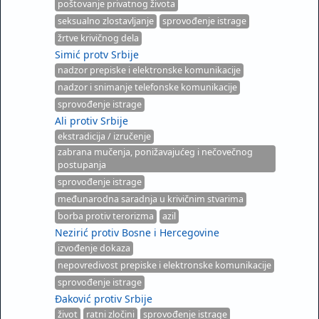
poštovanje privatnog života
seksualno zlostavljanje
sprovođenje istrage
žrtve krivičnog dela
Simić protv Srbije
nadzor prepiske i elektronske komunikacije
nadzor i snimanje telefonske komunikacije
sprovođenje istrage
Ali protiv Srbije
ekstradicija / izručenje
zabrana mučenja, ponižavajućeg i nečovečnog
postupanja
sprovođenje istrage
međunarodna saradnja u krivičnim stvarima
borba protiv terorizma
azil
Nezirić protiv Bosne i Hercegovine
izvođenje dokaza
nepovredivost prepiske i elektronske komunikacije
sprovođenje istrage
Đaković protiv Srbije
život
ratni zločini
sprovođenje istrage