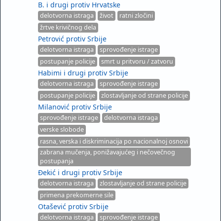
B. i drugi protiv Hrvatske
delotvorna istraga
život
ratni zločini
žrtve krivičnog dela
Petrović protiv Srbije
delotvorna istraga
sprovođenje istrage
postupanje policije
smrt u pritvoru / zatvoru
Habimi i drugi protiv Srbije
delotvorna istraga
sprovođenje istrage
postupanje policije
zlostavljanje od strane policije
Milanović protiv Srbije
sprovođenje istrage
delotvorna istraga
verske slobode
rasna, verska i diskriminacija po nacionalnoj osnovi
zabrana mučenja, ponižavajućeg i nečovečnog
postupanja
Đekić i drugi protiv Srbije
delotvorna istraga
zlostavljanje od strane policije
primena prekomerne sile
Otašević protiv Srbije
delotvorna istraga
sprovođenje istrage