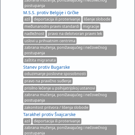
zabrana mučenja, ponižavajućeg i nečovečnog
postupanja
M.S.S. protiv Belgije i Grčke
azil
deportacija ili proterivanje
lišenje slobode
međunarodni pravni standardi
migracije
nadležnost
pravo na delotvoran pravni lek
uslovi u prihvatnim centrima
zabrana mučenja, ponižavajućeg i nečovečnog
postupanja
zaštita migranata
Stanev protiv Bugarske
oduzimanje poslovne sposobnosti
pravo na pravično suđenje
prisilno lečenje u psihijatrijskoj ustanovi
zabrana mučenja, ponižavajućeg i nečovečnog
postupanja
zakonitost pritvora / lišenja slobode
Tarakhel protiv Švajcarske
azil
deportacija ili proterivanje
zabrana mučenja, ponižavajućeg i nečovečnog
postupanja