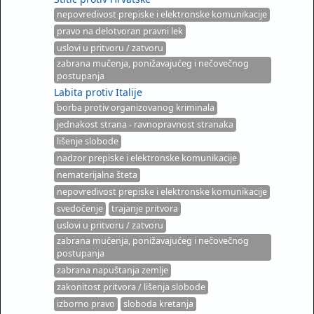
nepovredivost prepiske i elektronske komunikacije
pravo na delotvoran pravni lek
uslovi u pritvoru / zatvoru
zabrana mučenja, ponižavajućeg i nečovečnog
postupanja
Labita protiv Italije
borba protiv organizovanog kriminala
jednakost strana - ravnopravnost stranaka
lišenje slobode
nadzor prepiske i elektronske komunikacije
nematerijalna šteta
nepovredivost prepiske i elektronske komunikacije
svedočenje
trajanje pritvora
uslovi u pritvoru / zatvoru
zabrana mučenja, ponižavajućeg i nečovečnog
postupanja
zabrana napuštanja zemlje
zakonitost pritvora / lišenja slobode
izborno pravo
sloboda kretanja