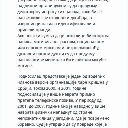
надлежни органи дужни су да предузму
делотворну истрагу тих навода, како би се
расветлиле све околности догађаја, а
извршиоци насиља идентификовали и
привели правди.
Ако постоји сумња да је неко лице било жртва
насиља мотивисаног расном, националном
или верском мржњом и нетрпељивошћу,
државни органи дужни су да предузму
расположиве мере како би испитали могуће
мотиве.
Подносилац представке је један од водећих
чланова верске организације Харе Кришна у
Србији. Током 2000. и 2001. године
подносилац је у више наврата примио
претеће телефонске позиве. У периоду од
2001. до 2007. године био је наводно у више
наврата физички нападнут од стране
непознатих лица у Јагодини, где је повремено
боравиo. Суд је утврдио да су повреде које је