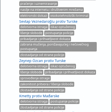
praćenje i uznemiravanje
nasilje na internetu i društvenim mrežama
elektronski dokazi
visokotehnološki kriminal
Sevtap Veznedaroğlu protiv Turske
delotvorna istraga
iskaz optuženog
lišenje slobode
postupanje policije
pribavljanje i prihvatljivost dokaza
zabrana mučenja, ponižavajućeg i nečovečnog
postupanja
zlostavljanje od strane policije
Zeynep Özcan protiv Turske
delotvorna istraga
iskaz optuženog
lišenje slobode
pribavljanje i prihvatljivost dokaza
sprovođenje istrage
zakonitost pritvora / lišenja slobode
zlostavljanje od strane policije
Kmetty protiv Mađarske
delotvorna istraga
postupanje policije
zlostavljanje od strane policije