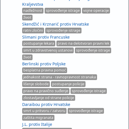
Kraljevstva
nadležnost
sprovođenje istrage
vojne operacije
život
Skendžić i Krznarić protiv Hrvatske
ratni zločini
sprovođenje istrage
Slimani protiv Francuske
postupanje lekara
pravo na delotvoran pravni lek
smrt u zdravstvenoj ustanovi
sprovođenje istrage
život
Berlinski protiv Poljske
besplatna pravna pomoć
jednakost strana - ravnopravnost stranaka
lišenje slobode
postupanje policije
pravo na pravično suđenje
sprovođenje istrage
zlostavljanje od strane policije
Daraibou protiv Hrvatske
smrt u pritvoru / zatvoru
sprovođenje istrage
zaštita migranata
J.L. protiv Italije