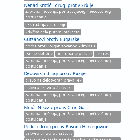
Nenad Krstić i drugi protiv Srbije
zabrana mučenja, ponižavajućeg i nečovečnog
postupanja
ekstradicija / izručenje
krivična dela putem interneta
Gutsanovi protiv Bugarske
borba protiv organizovanog kriminala
lišenje slobode
postupanje policije
pretres
zabrana mučenja, ponižavajućeg i nečovečnog
postupanja
Dedovski i drugi protiv Rusije
pravo na delotvoran pravni lek
uslovi u pritvoru / zatvoru
zabrana mučenja, ponižavajućeg i nečovečnog
postupanja
Milić i Nikezić protiv Crne Gore
zabrana mučenja, ponižavajućeg i nečovečnog
postupanja
Rodić i drugi protiv Bosne i Hercegovine
uslovi u pritvoru / zatvoru