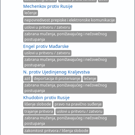
Mechenkov protiv Rusije
lečenje
nepovredivost prepiske i elektronske komunikacije
uslovi u pritvoru / zatvoru
zabrana mučenja, ponižavajućeg i nečovečnog
postupanja
Engel protiv Mađarske
uslovi u pritvoru / zatvoru
zabrana mučenja, ponižavajućeg i nečovečnog
postupanja
N. protiv Ujedinjenog Kraljevstva
azil
deportacija ili proterivanje
lečenje
zabrana mučenja, ponižavajućeg i nečovečnog
postupanja
Khudobin protiv Rusije
lišenje slobode
pravo na pravično suđenje
trajanje pritvora
uslovi u pritvoru / zatvoru
zabrana mučenja, ponižavajućeg i nečovečnog
postupanja
zakonitost pritvora / lišenja slobode