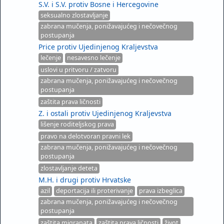
S.V. i S.V. protiv Bosne i Hercegovine
seksualno zlostavljanje
zabrana mučenja, ponižavajućeg i nečovečnog
postupanja
Price protiv Ujedinjenog Kraljevstva
lečenje
nesavesno lečenje
uslovi u pritvoru / zatvoru
zabrana mučenja, ponižavajućeg i nečovečnog
postupanja
zaštita prava ličnosti
Z. i ostali protiv Ujedinjenog Kraljevstva
lišenje roditeljskog prava
pravo na delotvoran pravni lek
zabrana mučenja, ponižavajućeg i nečovečnog
postupanja
zlostavljanje deteta
M.H. i drugi protiv Hrvatske
azil
deportacija ili proterivanje
prava izbeglica
zabrana mučenja, ponižavajućeg i nečovečnog
postupanja
zaštita migranata
zaštita prava ličnosti
život